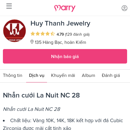
☰
/
/
Trang chủ
Sản phẩm dịch vụ
Nhẫn cưới La Nuit NC 28
Huy Thanh Jewelry
4.79
(129 đánh giá)
135 Hàng Bạc, hoàn Kiếm
Nhận báo giá
Thông tin
Dịch vụ
Khuyến mãi
Album
Đánh giá
Nhẫn cưới La Nuit NC 28
Nhẫn cưới La Nuit NC 28
Chất liệu: Vàng 10K, 14K, 18K kết hợp với đá Cubic
Zirconia được mài cắt tinh xảo