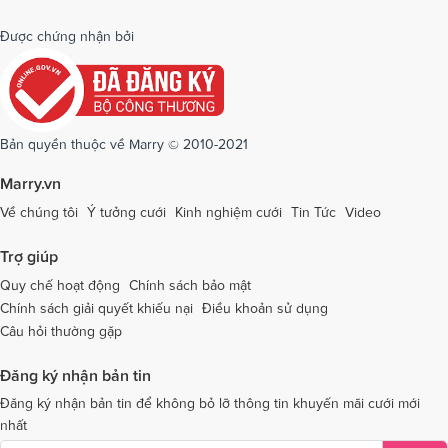
Dịch vụ cưới tại Quảng Bình
Dịch vụ cưới tại Quảng Nam
Được chứng nhận bởi
Dịch vụ cưới tại Quảng Ngãi
Dịch vụ cưới tại Hải Phòng
Dịch vụ cưới tại Quảng Ninh
Dịch vụ cưới tại Quảng Trị
Dịch vụ cưới tại Sóc Trăng
Dịch vụ cưới tại Sơn La
Bản quyền thuộc về Marry © 2010-2021
Dịch vụ cưới tại Tây Ninh
Dịch vụ cưới tại Thái Nguyên
Marry.vn
Dịch vụ cưới tại Thái Bình
Dịch vụ cưới tại Thanh Hóa
Về chúng tôi
Ý tưởng cưới
Kinh nghiệm cưới
Tin Tức
Video
Dịch vụ cưới tại Thừa Thiên - Huế
Dịch vụ cưới tại Tiền Giang
Trợ giúp
Dịch vụ cưới tại An Giang
Dịch vụ cưới tại Trà Vinh
Quy chế hoạt động
Chính sách bảo mật
Chính sách giải quyết khiếu nại
Điều khoản sử dụng
Dịch vụ cưới tại Tuyên Quang
Dịch vụ cưới tại Vĩnh Long
Câu hỏi thường gặp
Dịch vụ cưới tại Vĩnh Phúc
Dịch vụ cưới tại Yên Bái
Đăng ký nhận bản tin
Dịch vụ cưới tại Bà Rịa - Vũng Tàu
Dịch vụ cưới tại Bắc Giang
Đăng ký nhận bản tin để không bỏ lỡ thông tin khuyến mãi cưới mới
nhất
Dịch vụ cưới tại Bắc Kạn