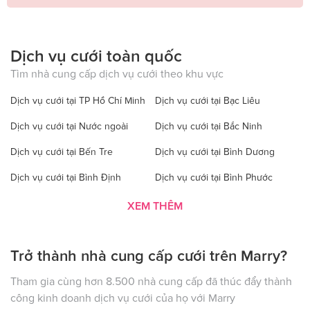
Dịch vụ cưới toàn quốc
Tìm nhà cung cấp dịch vụ cưới theo khu vực
Dịch vụ cưới tại TP Hồ Chí Minh
Dịch vụ cưới tại Bạc Liêu
Dịch vụ cưới tại Nước ngoài
Dịch vụ cưới tại Bắc Ninh
Dịch vụ cưới tại Bến Tre
Dịch vụ cưới tại Bình Dương
Dịch vụ cưới tại Bình Định
Dịch vụ cưới tại Bình Phước
Dịch vụ cưới tại Bình Thuận
Dịch vụ cưới tại Cà Mau
XEM THÊM
Dịch vụ cưới tại Cao Bằng
Dịch vụ cưới tại Đăk Lăk
Trở thành nhà cung cấp cưới trên Marry?
Dịch vụ cưới tại Hà Nội
Dịch vụ cưới tại Đăk Nông
Dịch vụ cưới tại Điện Biên
Dịch vụ cưới tại Đồng Nai
Tham gia cùng hơn 8.500 nhà cung cấp đã thúc đẩy thành
công kinh doanh dịch vụ cưới của họ với Marry
Dịch vụ cưới tại Đồng Tháp
Dịch vụ cưới tại Gia Lai