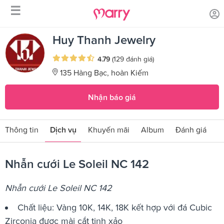
☰
/
/
Trang chủ
Sản phẩm dịch vụ
Nhẫn cưới Le Soleil NC 142
Huy Thanh Jewelry
4.79
(129 đánh giá)
135 Hàng Bạc, hoàn Kiếm
Nhận báo giá
Thông tin
Dịch vụ
Khuyến mãi
Album
Đánh giá
Nhẫn cưới Le Soleil NC 142
Nhẫn cưới Le Soleil NC 142
Chất liệu: Vàng 10K, 14K, 18K kết hợp với đá Cubic
Zirconia được mài cắt tinh xảo