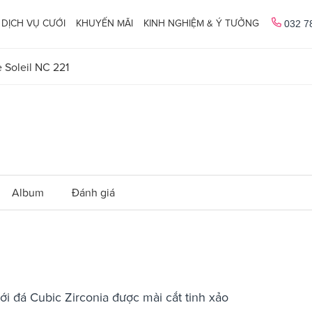
DỊCH VỤ CƯỚI
KHUYẾN MÃI
KINH NGHIỆM & Ý TƯỞNG
032 7
 Soleil NC 221
Album
Đánh giá
với đá Cubic Zirconia được mài cắt tinh xảo