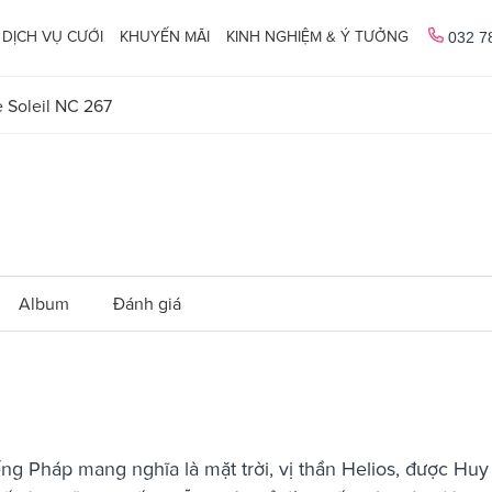
DỊCH VỤ CƯỚI
KHUYẾN MÃI
KINH NGHIỆM & Ý TƯỞNG
032 7
 Soleil NC 267
Album
Đánh giá
ếng Pháp mang nghĩa là mặt trời, vị thần Helios, được Huy