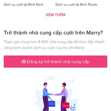
Dịch vụ cưới tại Bình Định
Dịch vụ cưới tại Bình Phước
Dịch vụ cưới tại Bình Thuận
Dịch vụ cưới tại Cà Mau
XEM THÊM
Dịch vụ cưới tại Cao Bằng
Dịch vụ cưới tại Đăk Lăk
Trở thành nhà cung cấp cưới trên Marry?
Dịch vụ cưới tại Hà Nội
Dịch vụ cưới tại Đăk Nông
Dịch vụ cưới tại Điện Biên
Dịch vụ cưới tại Đồng Nai
Tham gia cùng hơn 8.500 nhà cung cấp đã thúc đẩy thành
công kinh doanh dịch vụ cưới của họ với Marry
Dịch vụ cưới tại Đồng Tháp
Dịch vụ cưới tại Gia Lai
Dịch vụ cưới tại Hà Giang
Dịch vụ cưới tại Hà Nam
Đăng ký trở thành nhà cung cấp
Dịch vụ cưới tại Hà Tây
Dịch vụ cưới tại Hà Tĩnh
Dịch vụ cưới tại Hải Dương
Dịch vụ cưới tại Đà Nẵng
Dịch vụ cưới tại Hậu Giang
Dịch vụ cưới tại Hòa Bình
Dịch vụ cưới tại Hưng Yên
Dịch vụ cưới tại Khánh Hòa
Dịch vụ cưới tại Kiên Giang
Dịch vụ cưới tại Kon Tom