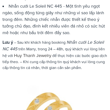
Nhẫn cưới Le Soleil NC 445 - Một tình yêu ngọt
ngào, sống động từng giây như những vì sao lấp lánh
trong đêm. Những chiếc nhẫn được thiết kế theo ý
tưởng chủ đạo, đính kết nhiều viên đá nhỏ có sức hút
mê hoặc như bầu trời đêm đầy sao.
Lưu ý
Nhẫn cưới Le Soleil
– Sau khi khách hàng booking
NC 445
trên Marry, trong 24 – 48h, quý khách vui lòng liên
Huy Thanh Jewelry
hệ với
để thực hiện các bước giao dịch
tiếp theo. – Khi cung cấp thông tin quý khách vui lòng cung
cấp thông tin cá nhân, thời gian cần sản phẩm.