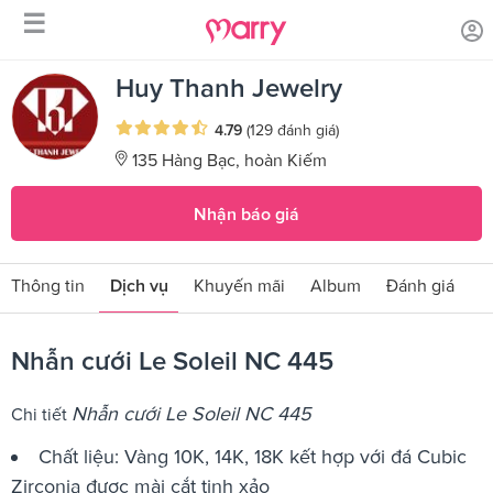
☰
/
/
Trang chủ
Sản phẩm dịch vụ
Nhẫn cưới Le Soleil NC 445
Huy Thanh Jewelry
4.79
(129 đánh giá)
135 Hàng Bạc, hoàn Kiếm
Nhận báo giá
Thông tin
Dịch vụ
Khuyến mãi
Album
Đánh giá
Nhẫn cưới Le Soleil NC 445
Nhẫn cưới Le Soleil NC 445
Chi tiết
Chất liệu: Vàng 10K, 14K, 18K kết hợp với đá Cubic
Zirconia được mài cắt tinh xảo