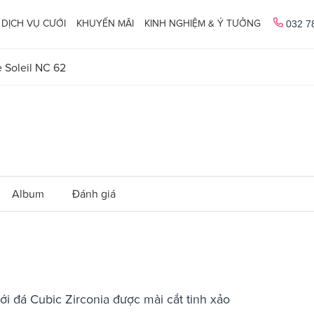
DỊCH VỤ CƯỚI
KHUYẾN MÃI
KINH NGHIỆM & Ý TƯỞNG
032 7
 Soleil NC 62
Album
Đánh giá
với đá Cubic Zirconia được mài cắt tinh xảo