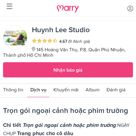
☰
/
/
Trang chủ
Sản phẩm dịch vụ
Trọn gói ngoại cảnh hoặc phim
trường
Huynh Lee Studio
4.67
(9 đánh giá)
145 Hoàng Văn Thụ, P.8, Quận Phú Nhuận,
Thành phố Hồ Chí Minh
Nhận báo giá
Thông tin
Dịch vụ
Khuyến mãi
Album
Đánh giá
Trọn gói ngoại cảnh hoặc phim trường
Chi tiết
Trọn gói ngoại cảnh hoặc phim trường
NGÀY
Trang phục cho cô dâu
CHỤP