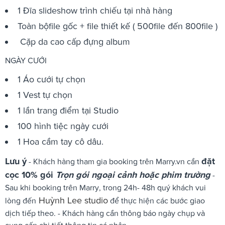
1 Đĩa slideshow trình chiếu tại nhà hàng
Toàn bộfile gốc + file thiết kế ( 500file đến 800file )
Cặp da cao cấp đựng album
NGÀY CƯỚI
1 Áo cưới tự chọn
1 Vest tự chọn
1 lần trang điểm tại Studio
100 hình tiệc ngày cưới
1 Hoa cầm tay cô dâu.
Lưu ý
đặt
- Khách hàng tham gia booking trên Marry.vn cần
cọc 10% gói
Trọn gói ngoại cảnh hoặc phim trường
-
Sau khi booking trên Marry, trong 24h- 48h quý khách vui
Huỳnh Lee studio
lòng đến
để thực hiện các bước giao
dịch tiếp theo. - Khách hàng cần thông báo ngày chụp và