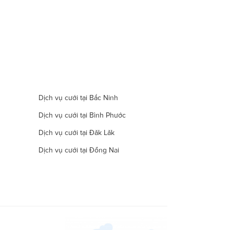
Dịch vụ cưới tại Bắc Ninh
Dịch vụ cưới tại Bình Phước
Dịch vụ cưới tại Đăk Lăk
Dịch vụ cưới tại Đồng Nai
Dịch vụ cưới tại Hà Nam
Dịch vụ cưới tại Đà Nẵng
Dịch vụ cưới tại Khánh Hòa
Dịch vụ cưới tại Lâm Đồng