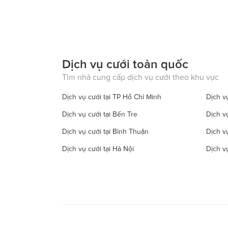
Dịch vụ cưới toàn quốc
Tìm nhà cung cấp dịch vụ cưới theo khu vực
Dịch vụ cưới tại TP Hồ Chí Minh
Dịch vụ
Dịch vụ cưới tại Bến Tre
Dịch v
Dịch vụ cưới tại Bình Thuận
Dịch v
Dịch vụ cưới tại Hà Nội
Dịch v
Dịch vụ cưới tại Đồng Tháp
Dịch vụ
Dịch vụ cưới tại Hà Tây
Dịch vụ
Dịch vụ cưới tại Hậu Giang
Dịch v
Dịch vụ cưới tại Kiên Giang
Dịch v