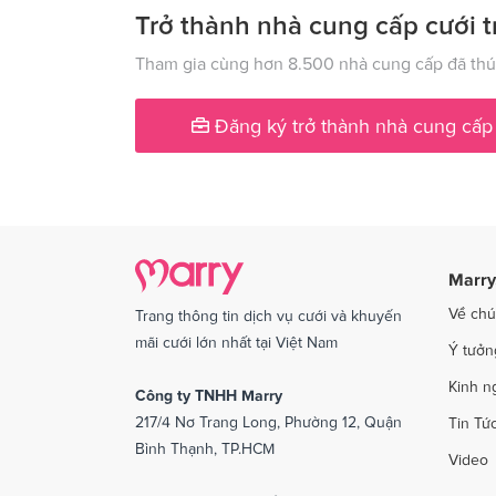
Dịch vụ cưới tại Lạng Sơn
Dịch vụ
Trở thành nhà cung cấp cưới t
Dịch vụ cưới tại Nam Định
Dịch v
Tham gia cùng hơn 8.500 nhà cung cấp đã thúc
Dịch vụ cưới tại Phú Yên
Dịch v
Đăng ký trở thành nhà cung cấp
Dịch vụ cưới tại Quảng Ngãi
Dịch v
Dịch vụ cưới tại Sóc Trăng
Dịch vụ
Dịch vụ cưới tại Thái Bình
Dịch v
Dịch vụ cưới tại An Giang
Dịch vụ
Marry
Dịch vụ cưới tại Vĩnh Phúc
Dịch vụ
Về chú
Trang thông tin dịch vụ cưới và khuyến
Dịch vụ cưới tại Bắc Kạn
mãi cưới lớn nhất tại Việt Nam
Ý tưởn
Kinh n
Công ty TNHH Marry
217/4 Nơ Trang Long, Phường 12, Quận
Tin Tứ
Bình Thạnh, TP.HCM
Video