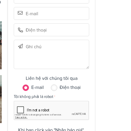
Đ
Liên hệ với chúng tôi qua
E-mail
Điện thoại
Tôi không phải là robot
Khi bạn click vào "Nhận báo giá",