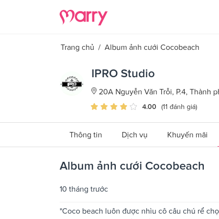
Trang chủ
/
Album ảnh cưới Cocobeach
IPRO Studio
20A Nguyễn Văn Trỗi, P.4, Thành ph
4.00
(11 đánh giá)
Thông tin
Dịch vụ
Khuyến mãi
Album ảnh cưới Cocobeach
10 tháng trước
"Coco beach luôn được nhìu cô câu chú rể chọn