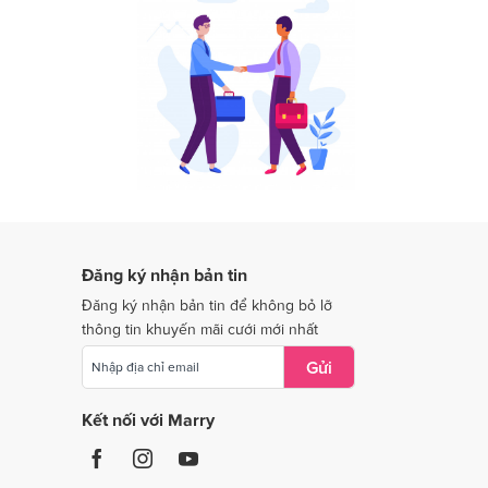
Dịch vụ cưới tại Long An
Dịch vụ cưới tại Ninh Thuận
Dịch vụ cưới tại Quảng Nam
Dịch vụ cưới tại Quảng Trị
Dịch vụ cưới tại Thái Nguyên
Dịch vụ cưới tại Tiền Giang
Dịch vụ cưới tại Vĩnh Long
Đăng ký nhận bản tin
Dịch vụ cưới tại Bắc Giang
Đăng ký nhận bản tin để không bỏ lỡ
thông tin khuyến mãi cưới mới nhất
Gửi
Kết nối với Marry