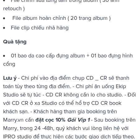
retouch )
File album hoàn chỉnh ( 20 trang album )
File clip chiếu nhà hàng
Quà tặng
01 bao da cao cấp đựng album + 01 bao đựng hình
cổng
Lưu ý
- Chi phí vào địa điểm chụp CD _ CR sẽ thanh
toán tùy theo từng địa điểm. - Chi phí ăn uống Ekip
Studio sẽ tự túc - CD CR không cần lo cho studio. - Đối
với CD CR ở xa Studio có thể hổ trợ CD CR book
khách sạn. - Khách hàng tham gia booking trên
Marry.vn cần
đặt cọc 10%
Gói Vip 1
- Sau booking trên
Marry, trong 24 -48h, quý khách vui lòng liên hệ với
IPRO studio
để thực hiện các bước giao dịch tiếp theo.