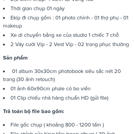
Thời gian chụp 01 ngày
Ekip đi chụp gồm : 01 photo chính - 01 thợ phụ - 01
makeup
Xe di chuyển bằng xe của studio 1 chiếc 7 chỗ
2 Váy cưới Vip - 2 Vest Vip - 02 trang phục thường
Sản phẩm
01 album 30x30cm photobook siêu sắc nét 20
trang (30 ảnh retouch)
01 ảnh 60x90cm phale có bo viền
01 Clip chiếu nhà hàng chuẩn HD (gửi file)
Trả toàn bộ file bao gồm:
File gốc chụp ( khoảng 800 - 1200 tấm )
File chỉnh sửa từng tấm trong album ( 30 ảnh