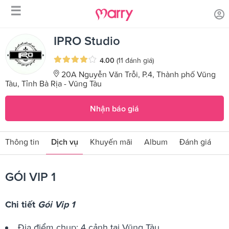
☰
/
/
Trang chủ
Sản phẩm dịch vụ
GÓI VIP 1
IPRO Studio
4.00
(11 đánh giá)
20A Nguyễn Văn Trỗi, P.4, Thành phố Vũng
Tàu, Tỉnh Bà Rịa - Vũng Tàu
Nhận báo giá
Thông tin
Dịch vụ
Khuyến mãi
Album
Đánh giá
GÓI VIP 1
Chi tiết
Gói Vip 1
Địa điểm chụp: 4 cảnh tại Vũng Tàu