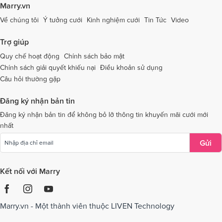
Dịch vụ cưới tại Tây Ninh
Dịch vụ cưới tại Thái Nguyên
Marry.vn
Dịch vụ cưới tại Thái Bình
Dịch vụ cưới tại Thanh Hóa
Về chúng tôi
Ý tưởng cưới
Kinh nghiệm cưới
Tin Tức
Video
Dịch vụ cưới tại Thừa Thiên - Huế
Dịch vụ cưới tại Tiền Giang
Trợ giúp
Dịch vụ cưới tại An Giang
Dịch vụ cưới tại Trà Vinh
Quy chế hoạt động
Chính sách bảo mật
Chính sách giải quyết khiếu nại
Điều khoản sử dụng
Dịch vụ cưới tại Tuyên Quang
Dịch vụ cưới tại Vĩnh Long
Câu hỏi thường gặp
Dịch vụ cưới tại Vĩnh Phúc
Dịch vụ cưới tại Yên Bái
Đăng ký nhận bản tin
Dịch vụ cưới tại Bà Rịa - Vũng Tàu
Dịch vụ cưới tại Bắc Giang
Đăng ký nhận bản tin để không bỏ lỡ thông tin khuyến mãi cưới mới
nhất
Dịch vụ cưới tại Bắc Kạn
Gửi
Kết nối với Marry
Marry.vn - Một thành viên thuộc LIVEN Technology