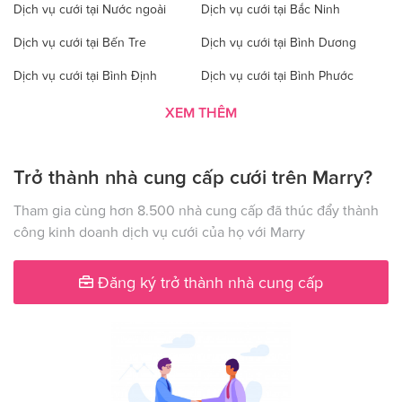
Dịch vụ cưới tại Nước ngoài
Dịch vụ cưới tại Bắc Ninh
Dịch vụ cưới tại Bến Tre
Dịch vụ cưới tại Bình Dương
Dịch vụ cưới tại Bình Định
Dịch vụ cưới tại Bình Phước
Dịch vụ cưới tại Bình Thuận
Dịch vụ cưới tại Cà Mau
XEM THÊM
Dịch vụ cưới tại Cao Bằng
Dịch vụ cưới tại Đăk Lăk
Trở thành nhà cung cấp cưới trên Marry?
Dịch vụ cưới tại Hà Nội
Dịch vụ cưới tại Đăk Nông
Dịch vụ cưới tại Điện Biên
Dịch vụ cưới tại Đồng Nai
Tham gia cùng hơn 8.500 nhà cung cấp đã thúc đẩy thành
công kinh doanh dịch vụ cưới của họ với Marry
Dịch vụ cưới tại Đồng Tháp
Dịch vụ cưới tại Gia Lai
Dịch vụ cưới tại Hà Giang
Dịch vụ cưới tại Hà Nam
Đăng ký trở thành nhà cung cấp
Dịch vụ cưới tại Hà Tây
Dịch vụ cưới tại Hà Tĩnh
Dịch vụ cưới tại Hải Dương
Dịch vụ cưới tại Đà Nẵng
Dịch vụ cưới tại Hậu Giang
Dịch vụ cưới tại Hòa Bình