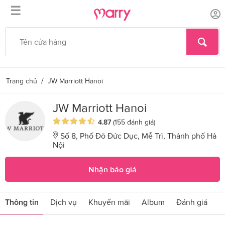
☰
/
Trang chủ
JW Marriott Hanoi
JW Marriott Hanoi
4.87
(155 đánh giá)
Số 8, Phố Đõ Đức Dục, Mễ Trì, Thành phố Hà
Nội
Nhận báo giá
Thông tin
Dịch vụ
Khuyến mãi
Album
Đánh giá