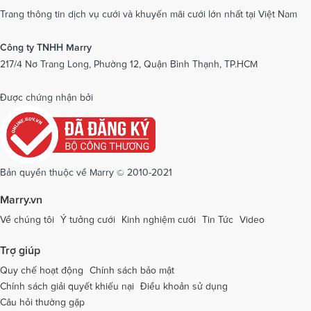
Dịch vụ cưới tại Nam Định
Dịch vụ cưới tại Nghệ An
Trang thông tin dịch vụ cưới và khuyến mãi cưới lớn nhất tại Việt Nam
Dịch vụ cưới tại Ninh Bình
Dịch vụ cưới tại Ninh Thuận
Công ty TNHH Marry
217/4 Nơ Trang Long, Phường 12, Quận Bình Thạnh, TP.HCM
Dịch vụ cưới tại Phú Yên
Dịch vụ cưới tại Phú Thọ
Dịch vụ cưới tại Quảng Bình
Dịch vụ cưới tại Quảng Nam
Được chứng nhận bởi
Dịch vụ cưới tại Quảng Ngãi
Dịch vụ cưới tại Hải Phòng
Dịch vụ cưới tại Quảng Ninh
Dịch vụ cưới tại Quảng Trị
Dịch vụ cưới tại Sóc Trăng
Dịch vụ cưới tại Sơn La
Bản quyền thuộc về Marry © 2010-2021
Dịch vụ cưới tại Tây Ninh
Dịch vụ cưới tại Thái Nguyên
Marry.vn
Dịch vụ cưới tại Thái Bình
Dịch vụ cưới tại Thanh Hóa
Về chúng tôi
Ý tưởng cưới
Kinh nghiệm cưới
Tin Tức
Video
Dịch vụ cưới tại Thừa Thiên - Huế
Dịch vụ cưới tại Tiền Giang
Trợ giúp
Dịch vụ cưới tại An Giang
Dịch vụ cưới tại Trà Vinh
Quy chế hoạt động
Chính sách bảo mật
Chính sách giải quyết khiếu nại
Điều khoản sử dụng
Dịch vụ cưới tại Tuyên Quang
Dịch vụ cưới tại Vĩnh Long
Câu hỏi thường gặp