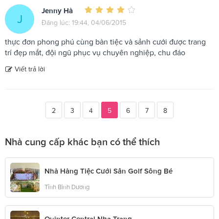
Jenny Hà
J
Đăng lúc: 19:44, 04/06/2015
thực đơn phong phú cùng bàn tiệc và sảnh cưới được trang
trí đẹp mắt, đội ngũ phục vụ chuyên nghiệp, chu đáo
Viết trả lời
2
3
4
5
6
7
8
Nhà cung cấp khác bạn có thể thích
Nhà Hàng Tiệc Cưới Sân Golf Sông Bé
Tỉnh Bình Dương
Quinter Central Nha Trang