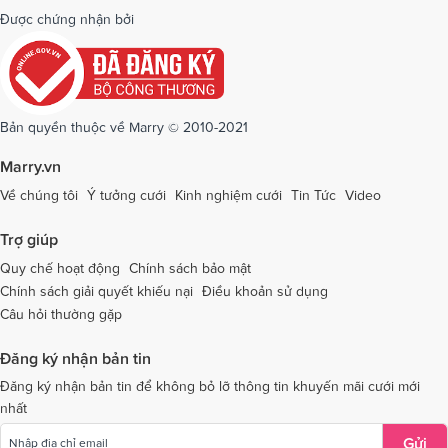
Dịch vụ cưới tại Quảng Bình
Dịch vụ cưới tại Quảng Nam
Được chứng nhận bởi
Dịch vụ cưới tại Quảng Ngãi
Dịch vụ cưới tại Hải Phòng
Dịch vụ cưới tại Quảng Ninh
Dịch vụ cưới tại Quảng Trị
Dịch vụ cưới tại Sóc Trăng
Dịch vụ cưới tại Sơn La
Bản quyền thuộc về Marry © 2010-2021
Dịch vụ cưới tại Tây Ninh
Dịch vụ cưới tại Thái Nguyên
Marry.vn
Dịch vụ cưới tại Thái Bình
Dịch vụ cưới tại Thanh Hóa
Về chúng tôi
Ý tưởng cưới
Kinh nghiệm cưới
Tin Tức
Video
Dịch vụ cưới tại Thừa Thiên - Huế
Dịch vụ cưới tại Tiền Giang
Trợ giúp
Dịch vụ cưới tại An Giang
Dịch vụ cưới tại Trà Vinh
Quy chế hoạt động
Chính sách bảo mật
Chính sách giải quyết khiếu nại
Điều khoản sử dụng
Dịch vụ cưới tại Tuyên Quang
Dịch vụ cưới tại Vĩnh Long
Câu hỏi thường gặp
Dịch vụ cưới tại Vĩnh Phúc
Dịch vụ cưới tại Yên Bái
Đăng ký nhận bản tin
Dịch vụ cưới tại Bà Rịa - Vũng Tàu
Dịch vụ cưới tại Bắc Giang
Đăng ký nhận bản tin để không bỏ lỡ thông tin khuyến mãi cưới mới
nhất
Dịch vụ cưới tại Bắc Kạn
Gửi