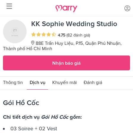
☰
/
/
Trang chủ
Sản phẩm dịch vụ
Gói Hồ Cốc
KK Sophie Wedding Studio
4.75
(82 đánh giá)
88E Trần Huy Liệu, P.15, Quận Phú Nhuận,
Thành phố Hồ Chí Minh
Nhận báo giá
Thông tin
Dịch vụ
Khuyến mãi
Đánh giá
Gói Hồ Cốc
Chi tiết dịch vụ
Gói Hồ Cốc
gồm:
03 Soiree + 02 Vest