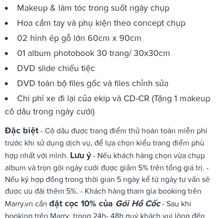
Makeup & làm tóc trong suốt ngày chụp
Hoa cầm tay và phụ kiện theo concept chụp
02 hình ép gỗ lớn 60cm x 90cm
01 album photobook 30 trang/ 30x30cm
DVD slide chiếu tiệc
DVD toàn bộ files gốc và files chỉnh sửa
Chi phí xe đi lại của ekip và CD-CR (Tặng 1 makeup
cô dâu trong ngày cưới)
Đặc biệt
- Cô dâu được trang điểm thử hoàn toàn miễn phí
trước khi sử dụng dịch vụ, để lựa chọn kiểu trang điểm phù
Lưu ý
hợp nhất với mình.
- Nếu khách hàng chọn vừa chụp
album và trọn gói ngày cưới được giảm 5% trên tổng giá trị. -
Nếu ký hợp đồng trong thời gian 5 ngày kể từ ngày tư vấn sẽ
được ưu đãi thêm 5%. - Khách hàng tham gia booking trên
đặt cọc 10% của
Gói Hồ Cốc
Marry.vn cần
- Sau khi
booking trên Marry, trong 24h- 48h quý khách vui lòng đến