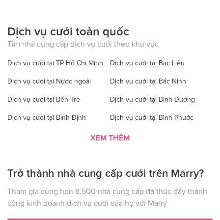
Dịch vụ cưới toàn quốc
Tìm nhà cung cấp dịch vụ cưới theo khu vực
Dịch vụ cưới tại TP Hồ Chí Minh
Dịch vụ cưới tại Bạc Liêu
Dịch vụ cưới tại Nước ngoài
Dịch vụ cưới tại Bắc Ninh
Dịch vụ cưới tại Bến Tre
Dịch vụ cưới tại Bình Dương
Dịch vụ cưới tại Bình Định
Dịch vụ cưới tại Bình Phước
Dịch vụ cưới tại Bình Thuận
Dịch vụ cưới tại Cà Mau
XEM THÊM
Dịch vụ cưới tại Cao Bằng
Dịch vụ cưới tại Đăk Lăk
Trở thành nhà cung cấp cưới trên Marry?
Dịch vụ cưới tại Hà Nội
Dịch vụ cưới tại Đăk Nông
Dịch vụ cưới tại Điện Biên
Dịch vụ cưới tại Đồng Nai
Tham gia cùng hơn 8.500 nhà cung cấp đã thúc đẩy thành
công kinh doanh dịch vụ cưới của họ với Marry
Dịch vụ cưới tại Đồng Tháp
Dịch vụ cưới tại Gia Lai