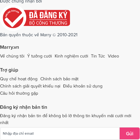
Được chứng nhận bởi
Dịch vụ cưới tại Quảng Ngãi
Dịch vụ cưới tại Hải Phòng
Dịch vụ cưới tại Quảng Ninh
Dịch vụ cưới tại Quảng Trị
Dịch vụ cưới tại Sóc Trăng
Dịch vụ cưới tại Sơn La
Bản quyền thuộc về Marry © 2010-2021
Dịch vụ cưới tại Tây Ninh
Dịch vụ cưới tại Thái Nguyên
Marry.vn
Dịch vụ cưới tại Thái Bình
Dịch vụ cưới tại Thanh Hóa
Về chúng tôi
Ý tưởng cưới
Kinh nghiệm cưới
Tin Tức
Video
Dịch vụ cưới tại Thừa Thiên - Huế
Dịch vụ cưới tại Tiền Giang
Trợ giúp
Dịch vụ cưới tại An Giang
Dịch vụ cưới tại Trà Vinh
Quy chế hoạt động
Chính sách bảo mật
Chính sách giải quyết khiếu nại
Điều khoản sử dụng
Dịch vụ cưới tại Tuyên Quang
Dịch vụ cưới tại Vĩnh Long
Câu hỏi thường gặp
Dịch vụ cưới tại Vĩnh Phúc
Dịch vụ cưới tại Yên Bái
Đăng ký nhận bản tin
Dịch vụ cưới tại Bà Rịa - Vũng Tàu
Dịch vụ cưới tại Bắc Giang
Đăng ký nhận bản tin để không bỏ lỡ thông tin khuyến mãi cưới mới
nhất
Dịch vụ cưới tại Bắc Kạn
Gửi