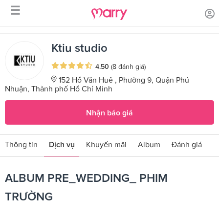
☰
/
/
Trang chủ
Sản phẩm dịch vụ
ALBUM PRE_WEDDING_ PHIM
TRƯỜNG
Ktiu studio
4.50
(8 đánh giá)
152 Hồ Văn Huê , Phường 9, Quận Phú
Nhuận, Thành phố Hồ Chí Minh
Nhận báo giá
Thông tin
Dịch vụ
Khuyến mãi
Album
Đánh giá
ALBUM PRE_WEDDING_ PHIM
TRƯỜNG