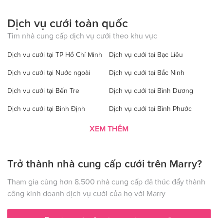
Dịch vụ cưới toàn quốc
Tìm nhà cung cấp dịch vụ cưới theo khu vực
Dịch vụ cưới tại TP Hồ Chí Minh
Dịch vụ cưới tại Bạc Liêu
Dịch vụ cưới tại Nước ngoài
Dịch vụ cưới tại Bắc Ninh
Dịch vụ cưới tại Bến Tre
Dịch vụ cưới tại Bình Dương
Dịch vụ cưới tại Bình Định
Dịch vụ cưới tại Bình Phước
Dịch vụ cưới tại Bình Thuận
Dịch vụ cưới tại Cà Mau
XEM THÊM
Dịch vụ cưới tại Cao Bằng
Dịch vụ cưới tại Đăk Lăk
Trở thành nhà cung cấp cưới trên Marry?
Dịch vụ cưới tại Hà Nội
Dịch vụ cưới tại Đăk Nông
Dịch vụ cưới tại Điện Biên
Dịch vụ cưới tại Đồng Nai
Tham gia cùng hơn 8.500 nhà cung cấp đã thúc đẩy thành
công kinh doanh dịch vụ cưới của họ với Marry
Dịch vụ cưới tại Đồng Tháp
Dịch vụ cưới tại Gia Lai
Dịch vụ cưới tại Hà Giang
Dịch vụ cưới tại Hà Nam