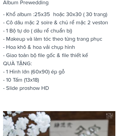
Album Prewedding
- Khổ album :25x35 hoặc 30x30 ( 30 trang)
- Cô dâu mặc 2 soire & chú rể mặc 2 veston
- 1 Bộ tự do ( dâu rể chuẩn bị)
- Makeup và làm tóc theo từng trang phục
- Hoa khô & hoa vải chụp hình
- Giao toàn bộ file gốc & file thiết kế
QUÀ TẶNG:
- 1 Hình lớn (60x90) ép gỗ
- 10 Tấm (13x18)
- Slide proshow HD