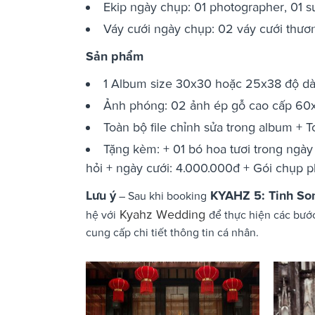
Ekip ngày chụp: 01 photographer, 01 s
Váy cưới ngày chụp: 02 váy cưới thươn
Sản phẩm
1 Album size 30x30 hoặc 25x38 độ dà
Ảnh phóng: 02 ảnh ép gỗ cao cấp 60x9
Toàn bộ file chỉnh sửa trong album + 
Tặng kèm: + 01 bó hoa tươi trong ngà
hỏi + ngày cưới: 4.000.000đ + Gói chụp 
Lưu ý
KYAHZ 5: Tinh So
– Sau khi booking
Kyahz Wedding
hệ với
để thực hiện các bướ
cung cấp chi tiết thông tin cá nhân.