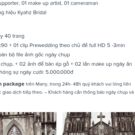
upporter, 01 make up artist, 01 cameraman
g hiệu Kyahz Bridal
y 40 trang
0 + 01 clip Prewedding theo chủ đề full HD 5 -3min
Toàn bộ file ảnh gốc ngày chụp
y chụp, + 02 ảnh để bàn ép gỗ + 02 lần make up ngày ăn
phóng sự ngày cưới: 5.000.000đ
n package
trên Marry, trong 24h- 48h quý khách vui lòng liên
c giao dịch tiếp theo. – Khách hàng cần thông báo ngày chụp và