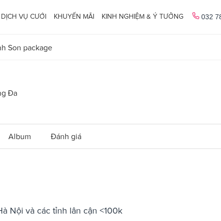
DỊCH VỤ CƯỚI
KHUYẾN MÃI
KINH NGHIỆM & Ý TƯỞNG
032 7
nh Son package
ng Đa
Album
Đánh giá
 Hà Nội và các tỉnh lân cận <100k