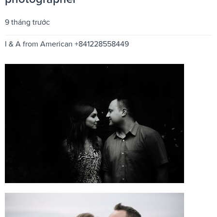
9 tháng trước
I & A from American +841228558449