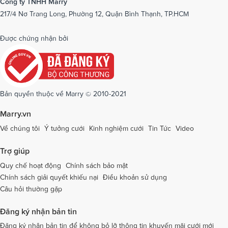
Công ty TNHH Marry
217/4 Nơ Trang Long, Phường 12, Quận Bình Thạnh, TP.HCM
Dịch vụ cưới tại Phú Yên
Dịch vụ cưới tại Phú Thọ
Dịch vụ cưới tại Quảng Bình
Dịch vụ cưới tại Quảng Nam
Được chứng nhận bởi
Dịch vụ cưới tại Quảng Ngãi
Dịch vụ cưới tại Hải Phòng
Dịch vụ cưới tại Quảng Ninh
Dịch vụ cưới tại Quảng Trị
Dịch vụ cưới tại Sóc Trăng
Dịch vụ cưới tại Sơn La
Bản quyền thuộc về Marry © 2010-2021
Dịch vụ cưới tại Tây Ninh
Dịch vụ cưới tại Thái Nguyên
Marry.vn
Dịch vụ cưới tại Thái Bình
Dịch vụ cưới tại Thanh Hóa
Về chúng tôi
Ý tưởng cưới
Kinh nghiệm cưới
Tin Tức
Video
Dịch vụ cưới tại Thừa Thiên - Huế
Dịch vụ cưới tại Tiền Giang
Trợ giúp
Dịch vụ cưới tại An Giang
Dịch vụ cưới tại Trà Vinh
Quy chế hoạt động
Chính sách bảo mật
Chính sách giải quyết khiếu nại
Điều khoản sử dụng
Dịch vụ cưới tại Tuyên Quang
Dịch vụ cưới tại Vĩnh Long
Câu hỏi thường gặp
Dịch vụ cưới tại Vĩnh Phúc
Dịch vụ cưới tại Yên Bái
Đăng ký nhận bản tin
Dịch vụ cưới tại Bà Rịa - Vũng Tàu
Dịch vụ cưới tại Bắc Giang
Đăng ký nhận bản tin để không bỏ lỡ thông tin khuyến mãi cưới mới