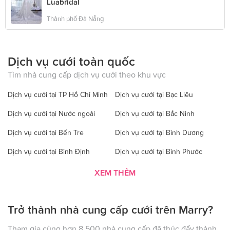
Luabridal
Thành phố Đà Nẵng
Dịch vụ cưới toàn quốc
Tìm nhà cung cấp dịch vụ cưới theo khu vực
Dịch vụ cưới tại TP Hồ Chí Minh
Dịch vụ cưới tại Bạc Liêu
Dịch vụ cưới tại Nước ngoài
Dịch vụ cưới tại Bắc Ninh
Dịch vụ cưới tại Bến Tre
Dịch vụ cưới tại Bình Dương
Dịch vụ cưới tại Bình Định
Dịch vụ cưới tại Bình Phước
Dịch vụ cưới tại Bình Thuận
Dịch vụ cưới tại Cà Mau
XEM THÊM
Dịch vụ cưới tại Cao Bằng
Dịch vụ cưới tại Đăk Lăk
Trở thành nhà cung cấp cưới trên Marry?
Dịch vụ cưới tại Hà Nội
Dịch vụ cưới tại Đăk Nông
Dịch vụ cưới tại Điện Biên
Dịch vụ cưới tại Đồng Nai
Tham gia cùng hơn 8.500 nhà cung cấp đã thúc đẩy thành