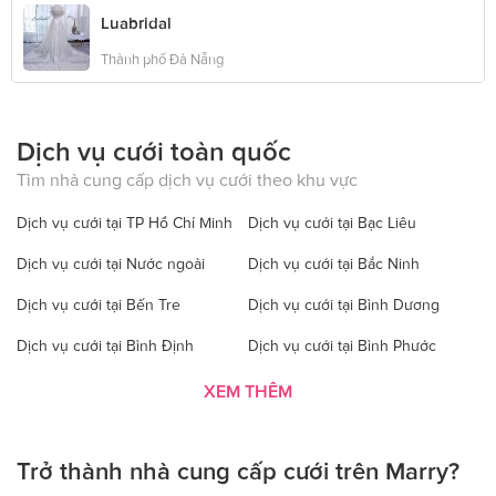
Luabridal
Thành phố Đà Nẵng
Dịch vụ cưới toàn quốc
Tìm nhà cung cấp dịch vụ cưới theo khu vực
Dịch vụ cưới tại TP Hồ Chí Minh
Dịch vụ cưới tại Bạc Liêu
Dịch vụ cưới tại Nước ngoài
Dịch vụ cưới tại Bắc Ninh
Dịch vụ cưới tại Bến Tre
Dịch vụ cưới tại Bình Dương
Dịch vụ cưới tại Bình Định
Dịch vụ cưới tại Bình Phước
Dịch vụ cưới tại Bình Thuận
Dịch vụ cưới tại Cà Mau
XEM THÊM
Dịch vụ cưới tại Cao Bằng
Dịch vụ cưới tại Đăk Lăk
Trở thành nhà cung cấp cưới trên Marry?
Dịch vụ cưới tại Hà Nội
Dịch vụ cưới tại Đăk Nông