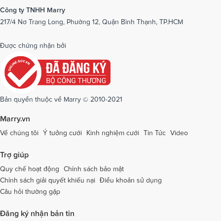
Dịch vụ cưới tại Ninh Bình
Dịch vụ cưới tại Ninh Thuận
Công ty TNHH Marry
217/4 Nơ Trang Long, Phường 12, Quận Bình Thạnh, TP.HCM
Dịch vụ cưới tại Phú Yên
Dịch vụ cưới tại Phú Thọ
Dịch vụ cưới tại Quảng Bình
Dịch vụ cưới tại Quảng Nam
Được chứng nhận bởi
Dịch vụ cưới tại Quảng Ngãi
Dịch vụ cưới tại Hải Phòng
Dịch vụ cưới tại Quảng Ninh
Dịch vụ cưới tại Quảng Trị
Dịch vụ cưới tại Sóc Trăng
Dịch vụ cưới tại Sơn La
Bản quyền thuộc về Marry © 2010-2021
Dịch vụ cưới tại Tây Ninh
Dịch vụ cưới tại Thái Nguyên
Marry.vn
Dịch vụ cưới tại Thái Bình
Dịch vụ cưới tại Thanh Hóa
Về chúng tôi
Ý tưởng cưới
Kinh nghiệm cưới
Tin Tức
Video
Dịch vụ cưới tại Thừa Thiên - Huế
Dịch vụ cưới tại Tiền Giang
Trợ giúp
Dịch vụ cưới tại An Giang
Dịch vụ cưới tại Trà Vinh
Quy chế hoạt động
Chính sách bảo mật
Chính sách giải quyết khiếu nại
Điều khoản sử dụng
Dịch vụ cưới tại Tuyên Quang
Dịch vụ cưới tại Vĩnh Long
Câu hỏi thường gặp
Dịch vụ cưới tại Vĩnh Phúc
Dịch vụ cưới tại Yên Bái
Đăng ký nhận bản tin