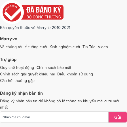
Dịch vụ cưới tại Quảng Ngãi
Dịch vụ cưới tại Hải Phòng
Dịch vụ cưới tại Quảng Ninh
Dịch vụ cưới tại Quảng Trị
Dịch vụ cưới tại Sóc Trăng
Dịch vụ cưới tại Sơn La
Bản quyền thuộc về Marry © 2010-2021
Dịch vụ cưới tại Tây Ninh
Dịch vụ cưới tại Thái Nguyên
Marry.vn
Dịch vụ cưới tại Thái Bình
Dịch vụ cưới tại Thanh Hóa
Về chúng tôi
Ý tưởng cưới
Kinh nghiệm cưới
Tin Tức
Video
Dịch vụ cưới tại Thừa Thiên - Huế
Dịch vụ cưới tại Tiền Giang
Trợ giúp
Dịch vụ cưới tại An Giang
Dịch vụ cưới tại Trà Vinh
Quy chế hoạt động
Chính sách bảo mật
Chính sách giải quyết khiếu nại
Điều khoản sử dụng
Dịch vụ cưới tại Tuyên Quang
Dịch vụ cưới tại Vĩnh Long
Câu hỏi thường gặp
Dịch vụ cưới tại Vĩnh Phúc
Dịch vụ cưới tại Yên Bái
Đăng ký nhận bản tin
Dịch vụ cưới tại Bà Rịa - Vũng Tàu
Dịch vụ cưới tại Bắc Giang
Đăng ký nhận bản tin để không bỏ lỡ thông tin khuyến mãi cưới mới
nhất
Dịch vụ cưới tại Bắc Kạn
Gửi