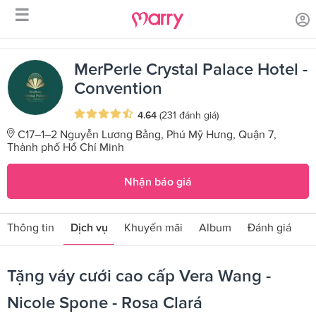
☰
/
/
Trang chủ
Sản phẩm dịch vụ
Tặng váy cưới cao cấp Vera Wang
- Nicole Spone - Rosa Clará
MerPerle Crystal Palace Hotel -
Convention
4.64
(231 đánh giá)
C17–1–2 Nguyễn Lương Bằng, Phú Mỹ Hưng, Quận 7,
Thành phố Hồ Chí Minh
Nhận báo giá
Thông tin
Dịch vụ
Khuyến mãi
Album
Đánh giá
Tặng váy cưới cao cấp Vera Wang -
Nicole Spone - Rosa Clará