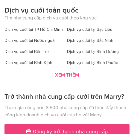
Dịch vụ cưới toàn quốc
Tìm nhà cung cấp dịch vụ cưới theo khu vực
Dịch vụ cưới tại TP Hồ Chí Minh
Dịch vụ cưới tại Bạc Liêu
Dịch vụ cưới tại Nước ngoài
Dịch vụ cưới tại Bắc Ninh
Dịch vụ cưới tại Bến Tre
Dịch vụ cưới tại Bình Dương
Dịch vụ cưới tại Bình Định
Dịch vụ cưới tại Bình Phước
Dịch vụ cưới tại Bình Thuận
Dịch vụ cưới tại Cà Mau
XEM THÊM
Dịch vụ cưới tại Cao Bằng
Dịch vụ cưới tại Đăk Lăk
Trở thành nhà cung cấp cưới trên Marry?
Dịch vụ cưới tại Hà Nội
Dịch vụ cưới tại Đăk Nông
Dịch vụ cưới tại Điện Biên
Dịch vụ cưới tại Đồng Nai
Tham gia cùng hơn 8.500 nhà cung cấp đã thúc đẩy thành
công kinh doanh dịch vụ cưới của họ với Marry
Dịch vụ cưới tại Đồng Tháp
Dịch vụ cưới tại Gia Lai
Dịch vụ cưới tại Hà Giang
Dịch vụ cưới tại Hà Nam
Đăng ký trở thành nhà cung cấp