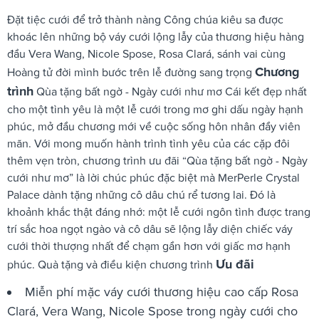
Đặt tiệc cưới để trở thành nàng Công chúa kiêu sa được
khoác lên những bộ váy cưới lộng lẫy của thương hiệu hàng
đầu Vera Wang, Nicole Spose, Rosa Clará, sánh vai cùng
Chương
Hoàng tử đời mình bước trên lễ đường sang trọng
trình
Qùa tặng bất ngờ - Ngày cưới như mơ Cái kết đẹp nhất
cho một tình yêu là một lễ cưới trong mơ ghi dấu ngày hạnh
phúc, mở đầu chương mới về cuộc sống hôn nhân đầy viên
mãn. Với mong muốn hành trình tình yêu của các cặp đôi
thêm vẹn tròn, chương trình ưu đãi “Qùa tặng bất ngờ - Ngày
cưới như mơ” là lời chúc phúc đặc biệt mà MerPerle Crystal
Palace dành tặng những cô dâu chú rể tương lai. Đó là
khoảnh khắc thật đáng nhớ: một lễ cưới ngôn tình được trang
trí sắc hoa ngọt ngào và cô dâu sẽ lộng lẫy diện chiếc váy
cưới thời thượng nhất để chạm gần hơn với giấc mơ hạnh
Ưu đãi
phúc. Quà tặng và điều kiện chương trình
Miễn phí mặc váy cưới thương hiệu cao cấp Rosa
Clará, Vera Wang, Nicole Spose trong ngày cưới cho