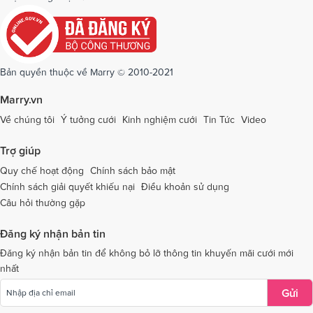
Dịch vụ cưới tại Quảng Ngãi
Dịch vụ cưới tại Hải Phòng
Dịch vụ cưới tại Quảng Ninh
Dịch vụ cưới tại Quảng Trị
Dịch vụ cưới tại Sóc Trăng
Dịch vụ cưới tại Sơn La
Bản quyền thuộc về Marry © 2010-2021
Dịch vụ cưới tại Tây Ninh
Dịch vụ cưới tại Thái Nguyên
Marry.vn
Dịch vụ cưới tại Thái Bình
Dịch vụ cưới tại Thanh Hóa
Về chúng tôi
Ý tưởng cưới
Kinh nghiệm cưới
Tin Tức
Video
Dịch vụ cưới tại Thừa Thiên - Huế
Dịch vụ cưới tại Tiền Giang
Trợ giúp
Dịch vụ cưới tại An Giang
Dịch vụ cưới tại Trà Vinh
Quy chế hoạt động
Chính sách bảo mật
Chính sách giải quyết khiếu nại
Điều khoản sử dụng
Dịch vụ cưới tại Tuyên Quang
Dịch vụ cưới tại Vĩnh Long
Câu hỏi thường gặp
Dịch vụ cưới tại Vĩnh Phúc
Dịch vụ cưới tại Yên Bái
Đăng ký nhận bản tin
Dịch vụ cưới tại Bà Rịa - Vũng Tàu
Dịch vụ cưới tại Bắc Giang
Đăng ký nhận bản tin để không bỏ lỡ thông tin khuyến mãi cưới mới
nhất
Dịch vụ cưới tại Bắc Kạn
Gửi