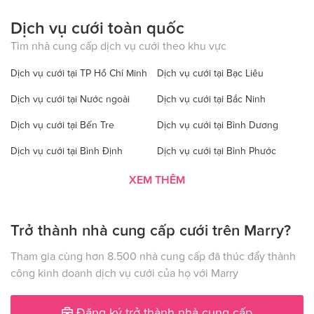
Dịch vụ cưới toàn quốc
Tìm nhà cung cấp dịch vụ cưới theo khu vực
Dịch vụ cưới tại TP Hồ Chí Minh
Dịch vụ cưới tại Bạc Liêu
Dịch vụ cưới tại Nước ngoài
Dịch vụ cưới tại Bắc Ninh
Dịch vụ cưới tại Bến Tre
Dịch vụ cưới tại Bình Dương
Dịch vụ cưới tại Bình Định
Dịch vụ cưới tại Bình Phước
Dịch vụ cưới tại Bình Thuận
Dịch vụ cưới tại Cà Mau
XEM THÊM
Dịch vụ cưới tại Cao Bằng
Dịch vụ cưới tại Đăk Lăk
Trở thành nhà cung cấp cưới trên Marry?
Dịch vụ cưới tại Hà Nội
Dịch vụ cưới tại Đăk Nông
Dịch vụ cưới tại Điện Biên
Dịch vụ cưới tại Đồng Nai
Tham gia cùng hơn 8.500 nhà cung cấp đã thúc đẩy thành
công kinh doanh dịch vụ cưới của họ với Marry
Dịch vụ cưới tại Đồng Tháp
Dịch vụ cưới tại Gia Lai
Dịch vụ cưới tại Hà Giang
Dịch vụ cưới tại Hà Nam
Đăng ký trở thành nhà cung cấp