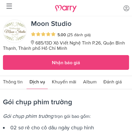
☰
/
/
Trang chủ
Sản phẩm dịch vụ
Gói chụp phim trường
Moon Studio
5.00
(25 đánh giá)
685/13D Xô Viết Nghệ Tĩnh P.26, Quận Bình
Thạnh, Thành phố Hồ Chí Minh
Nhận báo giá
Thông tin
Dịch vụ
Khuyến mãi
Album
Đánh giá
Gói chụp phim trường
Gói chụp phim trường
trọn gói bao gồm:
02 sơ rê cho cô dâu ngày chụp hình