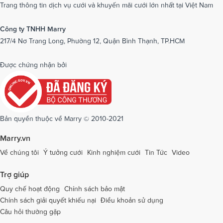
Dịch vụ cưới tại Nam Định
Dịch vụ cưới tại Nghệ An
Trang thông tin dịch vụ cưới và khuyến mãi cưới lớn nhất tại Việt Nam
Dịch vụ cưới tại Ninh Bình
Dịch vụ cưới tại Ninh Thuận
Công ty TNHH Marry
217/4 Nơ Trang Long, Phường 12, Quận Bình Thạnh, TP.HCM
Dịch vụ cưới tại Phú Yên
Dịch vụ cưới tại Phú Thọ
Dịch vụ cưới tại Quảng Bình
Dịch vụ cưới tại Quảng Nam
Được chứng nhận bởi
Dịch vụ cưới tại Quảng Ngãi
Dịch vụ cưới tại Hải Phòng
Dịch vụ cưới tại Quảng Ninh
Dịch vụ cưới tại Quảng Trị
Dịch vụ cưới tại Sóc Trăng
Dịch vụ cưới tại Sơn La
Bản quyền thuộc về Marry © 2010-2021
Dịch vụ cưới tại Tây Ninh
Dịch vụ cưới tại Thái Nguyên
Marry.vn
Dịch vụ cưới tại Thái Bình
Dịch vụ cưới tại Thanh Hóa
Về chúng tôi
Ý tưởng cưới
Kinh nghiệm cưới
Tin Tức
Video
Dịch vụ cưới tại Thừa Thiên - Huế
Dịch vụ cưới tại Tiền Giang
Trợ giúp
Dịch vụ cưới tại An Giang
Dịch vụ cưới tại Trà Vinh
Quy chế hoạt động
Chính sách bảo mật
Chính sách giải quyết khiếu nại
Điều khoản sử dụng
Dịch vụ cưới tại Tuyên Quang
Dịch vụ cưới tại Vĩnh Long
Câu hỏi thường gặp