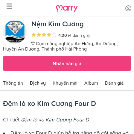
☰
/
/
Trang chủ
Sản phẩm dịch vụ
Đệm lò xo Kim Cương Four D
Nệm Kim Cương
4.00
(4 đánh giá)
Cụm công nghiệp An Hưng, An Dương,
Huyện An Dương, Thành phố Hải Phòng
Nhận báo giá
Thông tin
Dịch vụ
Khuyến mãi
Album
Đánh giá
Đệm lò xo Kim Cương Four D
Chi tiết
đệm lò xo Kim Cương Four D
Đệm lò xo Four D giúp hỗ trợ nâng đỡ cột sống với