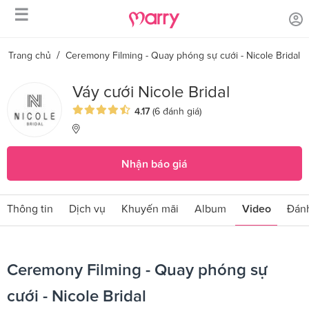
☰
/
Trang chủ
Ceremony Filming - Quay phóng sự cưới - Nicole Bridal
Váy cưới Nicole Bridal
4.17
(6 đánh giá)
Nhận báo giá
Thông tin
Dịch vụ
Khuyến mãi
Album
Video
Đánh
Ceremony Filming - Quay phóng sự
cưới - Nicole Bridal