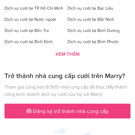
Dịch vụ cưới tại TP Hồ Chí Minh
Dịch vụ cưới tại Bạc Liêu
Dịch vụ cưới tại Nước ngoài
Dịch vụ cưới tại Bắc Ninh
Dịch vụ cưới tại Bến Tre
Dịch vụ cưới tại Bình Dương
Dịch vụ cưới tại Bình Định
Dịch vụ cưới tại Bình Phước
Dịch vụ cưới tại Bình Thuận
Dịch vụ cưới tại Cà Mau
XEM THÊM
Dịch vụ cưới tại Cao Bằng
Dịch vụ cưới tại Đăk Lăk
Trở thành nhà cung cấp cưới trên Marry?
Dịch vụ cưới tại Hà Nội
Dịch vụ cưới tại Đăk Nông
Dịch vụ cưới tại Điện Biên
Dịch vụ cưới tại Đồng Nai
Tham gia cùng hơn 8.500 nhà cung cấp đã thúc đẩy thành
công kinh doanh dịch vụ cưới của họ với Marry
Dịch vụ cưới tại Đồng Tháp
Dịch vụ cưới tại Gia Lai
Dịch vụ cưới tại Hà Giang
Dịch vụ cưới tại Hà Nam
Đăng ký trở thành nhà cung cấp
Dịch vụ cưới tại Hà Tây
Dịch vụ cưới tại Hà Tĩnh
Dịch vụ cưới tại Hải Dương
Dịch vụ cưới tại Đà Nẵng