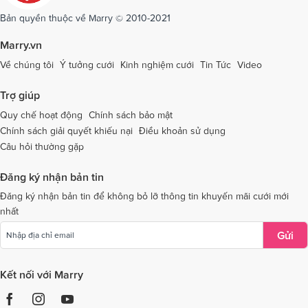
Dịch vụ cưới tại Sóc Trăng
Dịch vụ cưới tại Sơn La
Bản quyền thuộc về Marry © 2010-2021
Dịch vụ cưới tại Tây Ninh
Dịch vụ cưới tại Thái Nguyên
Marry.vn
Dịch vụ cưới tại Thái Bình
Dịch vụ cưới tại Thanh Hóa
Về chúng tôi
Ý tưởng cưới
Kinh nghiệm cưới
Tin Tức
Video
Dịch vụ cưới tại Thừa Thiên - Huế
Dịch vụ cưới tại Tiền Giang
Trợ giúp
Dịch vụ cưới tại An Giang
Dịch vụ cưới tại Trà Vinh
Quy chế hoạt động
Chính sách bảo mật
Chính sách giải quyết khiếu nại
Điều khoản sử dụng
Dịch vụ cưới tại Tuyên Quang
Dịch vụ cưới tại Vĩnh Long
Câu hỏi thường gặp
Dịch vụ cưới tại Vĩnh Phúc
Dịch vụ cưới tại Yên Bái
Đăng ký nhận bản tin
Dịch vụ cưới tại Bà Rịa - Vũng Tàu
Dịch vụ cưới tại Bắc Giang
Đăng ký nhận bản tin để không bỏ lỡ thông tin khuyến mãi cưới mới
nhất
Dịch vụ cưới tại Bắc Kạn
Gửi
Kết nối với Marry