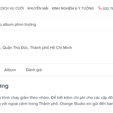
DỊCH VỤ CƯỚI
KHUYẾN MÃI
KINH NGHIỆM & Ý TƯỞNG
032 7
ụp album phim trường
c, Quận Thủ Đức, Thành phố Hồ Chí Minh
Album
Đánh giá
ờng
trình chạy giảm theo nhóm. Để tiết kiệm chi phí cho các cặp đô
p với ngoại cảnh trong Thành phố. Orange Studio xin gửi đến bạ