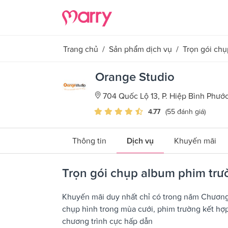
Trang chủ
/
Sản phẩm dịch vụ
/
Trọn gói ch
Orange Studio
704 Quốc Lộ 13, P. Hiệp Bình Phướ
4.77
(55 đánh giá)
Thông tin
Dịch vụ
Khuyến mãi
Trọn gói chụp album phim trư
Khuyến mãi duy nhất chỉ có trong năm Chương 
chụp hình trong mùa cưới, phim trường kết hợ
chương trình cực hấp dẫn