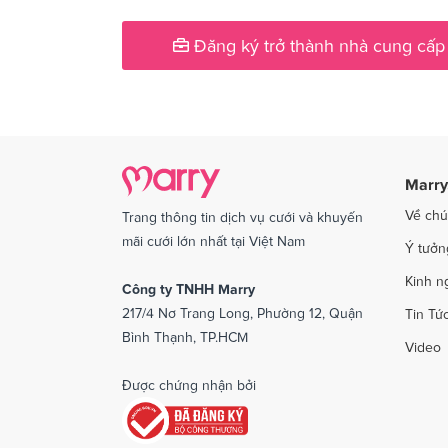
Dịch vụ cưới tại Phú Yên
Dịch v
Đăng ký trở thành nhà cung cấp
Dịch vụ cưới tại Quảng Ngãi
Dịch v
Dịch vụ cưới tại Sóc Trăng
Dịch vụ
Dịch vụ cưới tại Thái Bình
Dịch v
Dịch vụ cưới tại An Giang
Dịch vụ
Marry
Dịch vụ cưới tại Vĩnh Phúc
Dịch vụ
Về chú
Trang thông tin dịch vụ cưới và khuyến
Dịch vụ cưới tại Bắc Kạn
mãi cưới lớn nhất tại Việt Nam
Ý tưởn
Kinh n
Công ty TNHH Marry
217/4 Nơ Trang Long, Phường 12, Quận
Tin Tứ
Bình Thạnh, TP.HCM
Video
Được chứng nhận bởi