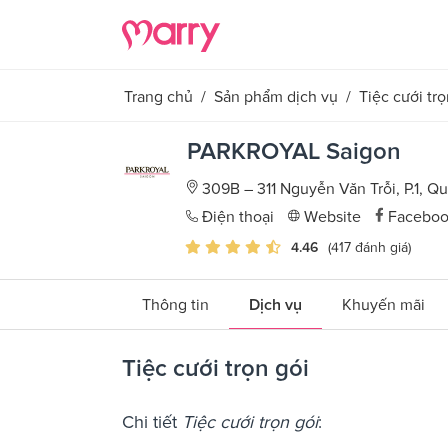
Trang chủ
/
Sản phẩm dịch vụ
/
Tiệc cưới trọ
PARKROYAL Saigon
309B – 311 Nguyễn Văn Trỗi, P.1, Q
Điện thoại
Website
Facebo
4.46
(417 đánh giá)
Thông tin
Dịch vụ
Khuyến mãi
Tiệc cưới trọn gói
Chi tiết
Tiệc cưới trọn gói
: