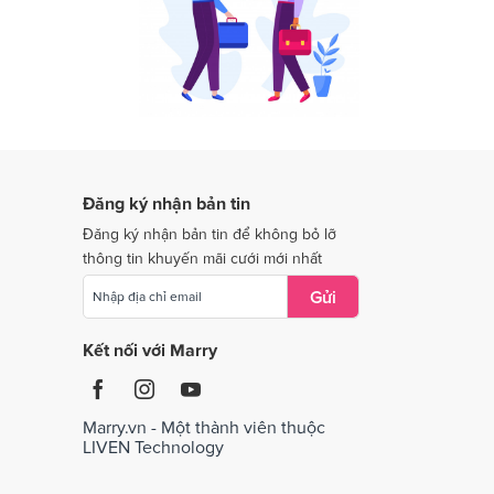
Dịch vụ cưới tại Quảng Nam
Dịch vụ cưới tại Quảng Trị
Dịch vụ cưới tại Thái Nguyên
Dịch vụ cưới tại Tiền Giang
Dịch vụ cưới tại Vĩnh Long
Đăng ký nhận bản tin
Dịch vụ cưới tại Bắc Giang
Đăng ký nhận bản tin để không bỏ lỡ
thông tin khuyến mãi cưới mới nhất
Gửi
Kết nối với Marry
Marry.vn - Một thành viên thuộc
LIVEN Technology