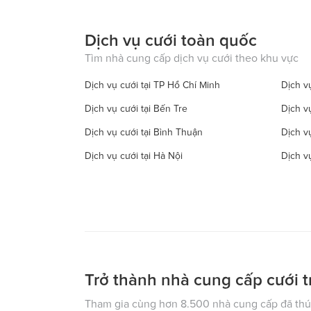
Dịch vụ cưới toàn quốc
Tìm nhà cung cấp dịch vụ cưới theo khu vực
Dịch vụ cưới tại TP Hồ Chí Minh
Dịch vụ
Dịch vụ cưới tại Bến Tre
Dịch v
Dịch vụ cưới tại Bình Thuận
Dịch v
Dịch vụ cưới tại Hà Nội
Dịch v
Dịch vụ cưới tại Đồng Tháp
Dịch vụ
Dịch vụ cưới tại Hà Tây
Dịch vụ
Dịch vụ cưới tại Hậu Giang
Dịch v
Dịch vụ cưới tại Kiên Giang
Dịch v
Dịch vụ cưới tại Lạng Sơn
Dịch vụ
Trở thành nhà cung cấp cưới t
Dịch vụ cưới tại Nam Định
Dịch v
Tham gia cùng hơn 8.500 nhà cung cấp đã thúc