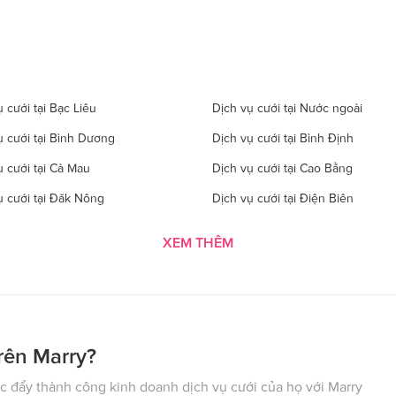
 cưới tại Bạc Liêu
Dịch vụ cưới tại Nước ngoài
ụ cưới tại Bình Dương
Dịch vụ cưới tại Bình Định
ụ cưới tại Cà Mau
Dịch vụ cưới tại Cao Bằng
ụ cưới tại Đăk Nông
Dịch vụ cưới tại Điện Biên
 cưới tại Gia Lai
Dịch vụ cưới tại Hà Giang
XEM THÊM
 cưới tại Hà Tĩnh
Dịch vụ cưới tại Hải Dương
ụ cưới tại Hòa Bình
Dịch vụ cưới tại Hưng Yên
ụ cưới tại Kon Tom
Dịch vụ cưới tại Lai Châu
 cưới tại Lào Cai
Dịch vụ cưới tại Cần Thơ
rên Marry?
ụ cưới tại Nghệ An
Dịch vụ cưới tại Ninh Bình
 đẩy thành công kinh doanh dịch vụ cưới của họ với Marry