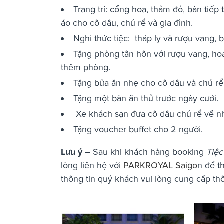
Trang trí: cổng hoa, thảm đỏ, bàn tiếp 
áo cho cô dâu, chú rể và gia đình.
Nghi thức tiệc: tháp ly và rượu vang,
Tặng phòng tân hôn với rượu vang, hoa 
thêm phòng.
Tặng bữa ăn nhẹ cho cô dâu và chú rể 
Tặng một bàn ăn thử trước ngày cưới.
Xe khách sạn đưa cô dâu chú rể về nh
Tặng voucher buffet cho 2 người.
Lưu ý
– Sau khi khách hàng booking
Tiệc
lòng liên hệ với
PARKROYAL Saigo
n để t
thông tin quý khách vui lòng cung cấp t