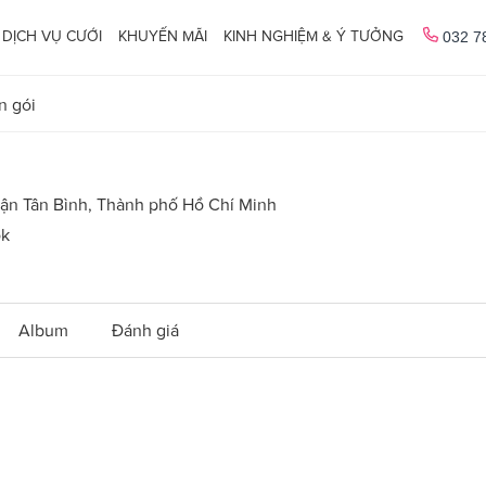
DỊCH VỤ CƯỚI
KHUYẾN MÃI
KINH NGHIỆM & Ý TƯỞNG
032 7
n gói
uận Tân Bình, Thành phố Hồ Chí Minh
ok
Album
Đánh giá