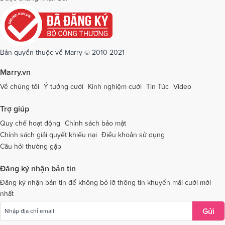
Dịch vụ cưới tại Quảng Ngãi
Dịch vụ cưới tại Hải Phòng
Dịch vụ cưới tại Quảng Ninh
Dịch vụ cưới tại Quảng Trị
Dịch vụ cưới tại Sóc Trăng
Dịch vụ cưới tại Sơn La
Bản quyền thuộc về Marry © 2010-2021
Dịch vụ cưới tại Tây Ninh
Dịch vụ cưới tại Thái Nguyên
Marry.vn
Dịch vụ cưới tại Thái Bình
Dịch vụ cưới tại Thanh Hóa
Về chúng tôi
Ý tưởng cưới
Kinh nghiệm cưới
Tin Tức
Video
Dịch vụ cưới tại Thừa Thiên - Huế
Dịch vụ cưới tại Tiền Giang
Trợ giúp
Dịch vụ cưới tại An Giang
Dịch vụ cưới tại Trà Vinh
Quy chế hoạt động
Chính sách bảo mật
Chính sách giải quyết khiếu nại
Điều khoản sử dụng
Dịch vụ cưới tại Tuyên Quang
Dịch vụ cưới tại Vĩnh Long
Câu hỏi thường gặp
Dịch vụ cưới tại Vĩnh Phúc
Dịch vụ cưới tại Yên Bái
Đăng ký nhận bản tin
Dịch vụ cưới tại Bà Rịa - Vũng Tàu
Dịch vụ cưới tại Bắc Giang
Đăng ký nhận bản tin để không bỏ lỡ thông tin khuyến mãi cưới mới
nhất
Dịch vụ cưới tại Bắc Kạn
Gửi