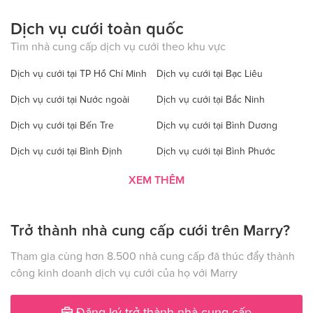
Dịch vụ cưới toàn quốc
Tìm nhà cung cấp dịch vụ cưới theo khu vực
Dịch vụ cưới tại TP Hồ Chí Minh
Dịch vụ cưới tại Bạc Liêu
Dịch vụ cưới tại Nước ngoài
Dịch vụ cưới tại Bắc Ninh
Dịch vụ cưới tại Bến Tre
Dịch vụ cưới tại Bình Dương
Dịch vụ cưới tại Bình Định
Dịch vụ cưới tại Bình Phước
Dịch vụ cưới tại Bình Thuận
Dịch vụ cưới tại Cà Mau
XEM THÊM
Dịch vụ cưới tại Cao Bằng
Dịch vụ cưới tại Đăk Lăk
Trở thành nhà cung cấp cưới trên Marry?
Dịch vụ cưới tại Hà Nội
Dịch vụ cưới tại Đăk Nông
Dịch vụ cưới tại Điện Biên
Dịch vụ cưới tại Đồng Nai
Tham gia cùng hơn 8.500 nhà cung cấp đã thúc đẩy thành
công kinh doanh dịch vụ cưới của họ với Marry
Dịch vụ cưới tại Đồng Tháp
Dịch vụ cưới tại Gia Lai
Dịch vụ cưới tại Hà Giang
Dịch vụ cưới tại Hà Nam
Đăng ký trở thành nhà cung cấp