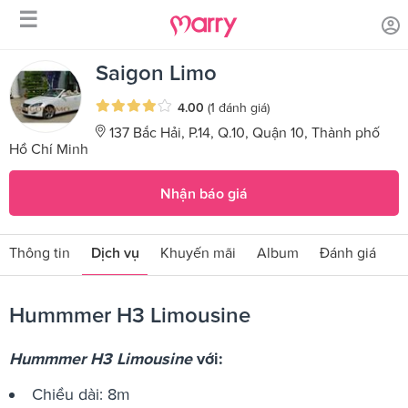
☰
/
/
Trang chủ
Sản phẩm dịch vụ
Hummmer H3 Limousine
Saigon Limo
4.00
(1 đánh giá)
137 Bắc Hải, P.14, Q.10, Quận 10, Thành phố
Hồ Chí Minh
Nhận báo giá
Thông tin
Dịch vụ
Khuyến mãi
Album
Đánh giá
Hummmer H3 Limousine
Hummmer H3 Limousine
với:
Chiều dài: 8m