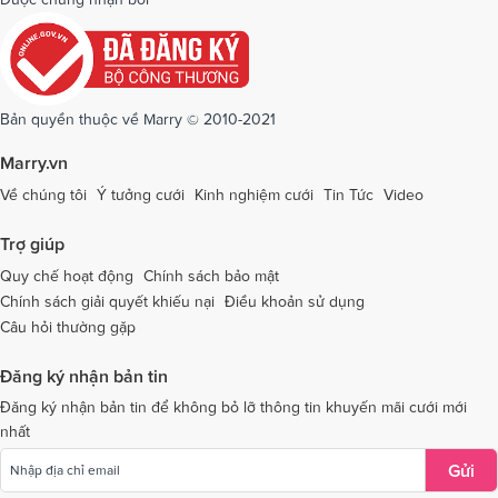
Dịch vụ cưới tại Quảng Ngãi
Dịch vụ cưới tại Hải Phòng
Dịch vụ cưới tại Quảng Ninh
Dịch vụ cưới tại Quảng Trị
Dịch vụ cưới tại Sóc Trăng
Dịch vụ cưới tại Sơn La
Bản quyền thuộc về Marry © 2010-2021
Dịch vụ cưới tại Tây Ninh
Dịch vụ cưới tại Thái Nguyên
Marry.vn
Dịch vụ cưới tại Thái Bình
Dịch vụ cưới tại Thanh Hóa
Về chúng tôi
Ý tưởng cưới
Kinh nghiệm cưới
Tin Tức
Video
Dịch vụ cưới tại Thừa Thiên - Huế
Dịch vụ cưới tại Tiền Giang
Trợ giúp
Dịch vụ cưới tại An Giang
Dịch vụ cưới tại Trà Vinh
Quy chế hoạt động
Chính sách bảo mật
Chính sách giải quyết khiếu nại
Điều khoản sử dụng
Dịch vụ cưới tại Tuyên Quang
Dịch vụ cưới tại Vĩnh Long
Câu hỏi thường gặp
Dịch vụ cưới tại Vĩnh Phúc
Dịch vụ cưới tại Yên Bái
Đăng ký nhận bản tin
Dịch vụ cưới tại Bà Rịa - Vũng Tàu
Dịch vụ cưới tại Bắc Giang
Đăng ký nhận bản tin để không bỏ lỡ thông tin khuyến mãi cưới mới
nhất
Dịch vụ cưới tại Bắc Kạn
Gửi