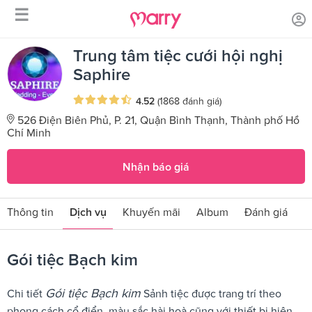
☰
/
/
Trang chủ
Sản phẩm dịch vụ
Gói tiệc Bạch kim
Trung tâm tiệc cưới hội nghị
Saphire
4.52
(1868 đánh giá)
526 Điện Biên Phủ, P. 21, Quận Bình Thạnh, Thành phố Hồ
Chí Minh
Nhận báo giá
Thông tin
Dịch vụ
Khuyến mãi
Album
Đánh giá
Gói tiệc Bạch kim
Gói tiệc Bạch kim
Chi tiết
Sảnh tiệc được trang trí theo
phong cách cổ điển, màu sắc hài hoà cũng với thiết bị hiện