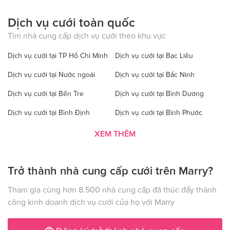
Dịch vụ cưới toàn quốc
Tìm nhà cung cấp dịch vụ cưới theo khu vực
Dịch vụ cưới tại TP Hồ Chí Minh
Dịch vụ cưới tại Bạc Liêu
Dịch vụ cưới tại Nước ngoài
Dịch vụ cưới tại Bắc Ninh
Dịch vụ cưới tại Bến Tre
Dịch vụ cưới tại Bình Dương
Dịch vụ cưới tại Bình Định
Dịch vụ cưới tại Bình Phước
Dịch vụ cưới tại Bình Thuận
Dịch vụ cưới tại Cà Mau
XEM THÊM
Dịch vụ cưới tại Cao Bằng
Dịch vụ cưới tại Đăk Lăk
Trở thành nhà cung cấp cưới trên Marry?
Dịch vụ cưới tại Hà Nội
Dịch vụ cưới tại Đăk Nông
Dịch vụ cưới tại Điện Biên
Dịch vụ cưới tại Đồng Nai
Tham gia cùng hơn 8.500 nhà cung cấp đã thúc đẩy thành
công kinh doanh dịch vụ cưới của họ với Marry
Dịch vụ cưới tại Đồng Tháp
Dịch vụ cưới tại Gia Lai
Dịch vụ cưới tại Hà Giang
Dịch vụ cưới tại Hà Nam