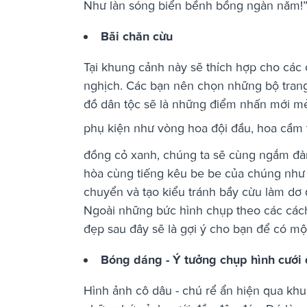
Như làn sóng biển bềnh bồng ngàn năm!
Bãi chăn cừu
Tại khung cảnh này sẽ thích hợp cho các 
nghịch. Các bạn nên chọn những bộ tran
đồ dân tộc sẽ là những điểm nhấn mới m
phụ kiện như vòng hoa đội đầu, hoa cầm 
đồng cỏ xanh, chúng ta sẽ cùng ngắm đà
hòa cùng tiếng kêu be be của chúng như th
chuyển và tạo kiểu tránh bầy cừu làm dơ
Ngoài những bức hình chụp theo các các
đẹp sau đây sẽ là gợi ý cho bạn để có một
Bóng dáng - Ý tưởng chụp hình cưới
Hình ảnh cô dâu - chú rể ẩn hiện qua kh