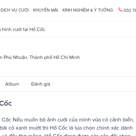
DỊCH VỤ CƯỚI
KHUYẾN MÃI
KINH NGHIỆM & Ý TƯỞNG
032 7
 hình cưới tại Hồ Cốc
ận Phú Nhuận, Thành phố Hồ Chí Minh
Album
Đánh giá
 Cốc
 Hồ Cốc Nếu muốn bộ ảnh cưới của mình vừa có cảnh biển,
bãi cỏ xanh mướt thì Hồ Cốc là lựa chọn chính xác dành
ơ và đầy thơ mộng, Hồ Cốc đang được các cặp đôi chọn