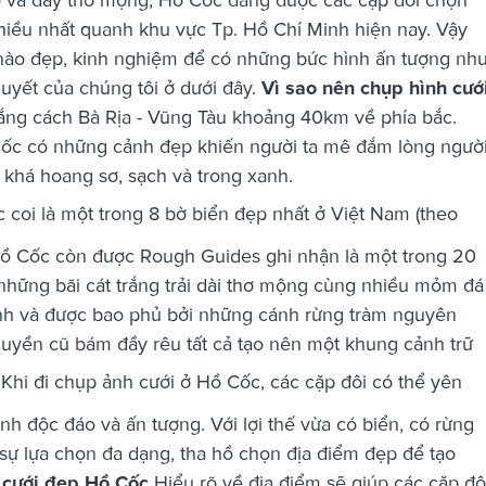
hiều nhất quanh khu vực Tp. Hồ Chí Minh hiện nay. Vậy
 nào đẹp, kinh nghiệm để có những bức hình ấn tượng nh
 quyết của chúng tôi ở dưới đây.
Vì sao nên chụp hình cướ
ắng cách Bà Rịa - Vũng Tàu khoảng 40km về phía bắc.
Cốc có những cảnh đẹp khiến người ta mê đắm lòng người
 khá hoang sơ, sạch và trong xanh.
coi là một trong 8 bờ biển đẹp nhất ở Việt Nam (theo
Hồ Cốc còn được Rough Guides ghi nhận là một trong 20
những bãi cát trắng trải dài thơ mộng cùng nhiều mỏm đá
nh và được bao phủ bởi những cánh rừng tràm nguyên
huyền cũ bám đầy rêu tất cả tạo nên một khung cảnh trữ
Khi đi chụp ảnh cưới ở Hồ Cốc, các cặp đôi có thể yên
h độc đáo và ấn tượng. Với lợi thế vừa có biển, có rừng
ự lựa chọn đa dạng, tha hồ chọn địa điểm đẹp để tạo
 cưới đẹp Hồ Cốc
Hiểu rõ về địa điểm sẽ giúp các cặp đô