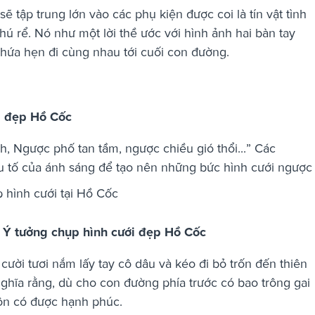
 tập trung lớn vào các phụ kiện được coi là tín vật tình
hú rể. Nó như một lời thề ước với hình ảnh hai bàn tay
 hứa hẹn đi cùng nhau tới cuối con đường.
i đẹp Hồ Cốc
 Ngược phố tan tầm, ngược chiều gió thổi...” Các
u tố của ánh sáng để tạo nên những bức hình cưới ngược
- Ý tưởng chụp hình cưới đẹp Hồ Cốc
ười tươi nắm lấy tay cô dâu và kéo đi bỏ trốn đến thiên
ghĩa rằng, dù cho con đường phía trước có bao trông gai
uôn có được hạnh phúc.