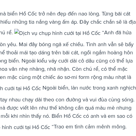
mà biển Hồ Cốc trở nên đẹp đến nao lòng. Từng bãi cát
chiếu những tia nắng vàng ấm áp. Đây chắc chắn sẽ là địa
hú rể.
“Anh đã hứa
òn yêu. Mai đây bóng ngã xế chiều. Tình anh vẫn sẽ bấy
ể thoải mái tạo dáng trên bãi cát, ngồi ngắm hoàng hôn
ng biển. Ngoài kiểu váy cưới dài cô dâu cũng có thể lựa
 hoa văn nhẹ nhàng, nhã nhặn. Còn chú rể, có thể mặc
inen mặc cùng một chiếc áo sơ-mi form rộng màu nhạt là
Ngoài biển, làn nước trong xanh nghịch
tay nhau chạy dài theo con đường và vui đùa cùng sóng.
mà được viết lên như thế không cần quá màu mè nhưng
c mỗi khi nhìn thấy nó. Biển Hồ Cốc có anh và em sao có
“Trao em tình cảm mênh mông.