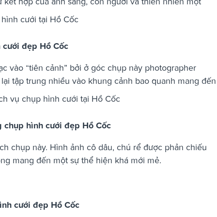
 kết hợp của ánh sáng, con người và thiên nhiên một
h cưới đẹp Hồ Cốc
ạc vào “tiên cảnh” bởi ở góc chụp này photographer
à lại tập trung nhiều vào khung cảnh bao quanh mang đến
g chụp hình cưới đẹp Hồ Cốc
ch chụp này. Hình ảnh cô dâu, chú rể được phản chiếu
sóng mang đến một sự thể hiện khá mới mẻ.
hình cưới đẹp Hồ Cốc