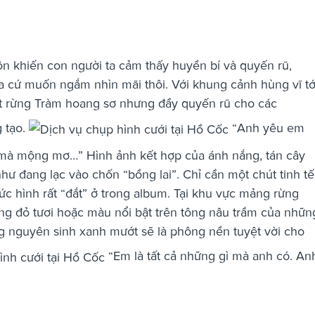
n khiến con người ta cảm thấy huyền bí và quyến rũ,
a cứ muốn ngắm nhìn mãi thôi. Với khung cảnh hùng vĩ tớ
hịt rừng Tràm hoang sơ nhưng đầy quyến rũ cho các
 tạo.
“Anh yêu em
 mà mộng mơ…” Hình ảnh kết hợp của ánh nắng, tán cây
hư đang lạc vào chốn “bồng lai”. Chỉ cần một chút tinh tế
c hình rất “đắt” ở trong album. Tại khu vực mảng rừng
ng đỏ tươi hoặc màu nổi bật trên tông nâu trầm của nhữn
g nguyên sinh xanh mướt sẽ là phông nền tuyệt vời cho
“Em là tất cả những gì mà anh có. An