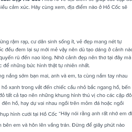
hiều cảm xúc. Hãy cùng xem, địa điểm nào ở Hồ Cốc sẽ
ừng rậm rạp, cư dân sinh sống ít, vẻ đẹp mang nét tự
Cốc đều đem lại sự mới mẻ vậy nên dù tạo dáng ở cảnh nà
 quyến rũ đến nao lòng. Nhờ cảnh đẹp nên thơ tại đây mà
c để những bức hình thật tự nhiên nhất.
ng nắng sớm bạn mai, anh và em, ta cùng nắm tay nhau
, hồ xanh trong vắt đến chiếc cầu nhỏ bắc ngang hồ, bến
ỏ tất cả tạo nên những khung hình thú vị cho các cặp đô
g đên hồ, hay dự vai nhau ngồi trên mỏm đá hoặc ngồi
“Hãy nói rằng anh rất nhớ em đi
n bên em và hôn lên vầng trán. Đừng để giây phút nào