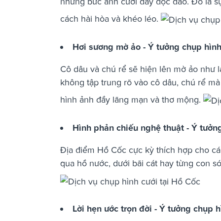
những bức ảnh cưới đầy độc đáo. Đó là sự
cách hài hòa và khéo léo.
Hơi sương mờ ảo - Ý tưởng chụp hìn
Cô dâu và chú rể sẽ hiện lên mờ ảo như l
không tập trung rõ vào cô dâu, chú rể m
hình ảnh đầy lãng mạn và thơ mộng.
Hình phản chiếu nghệ thuật - Ý tưởn
Địa điểm Hồ Cốc cực kỳ thích hợp cho cá
qua hồ nước, dưới bãi cát hay từng con 
Lời hẹn ước trọn đời - Ý tưởng chụp 