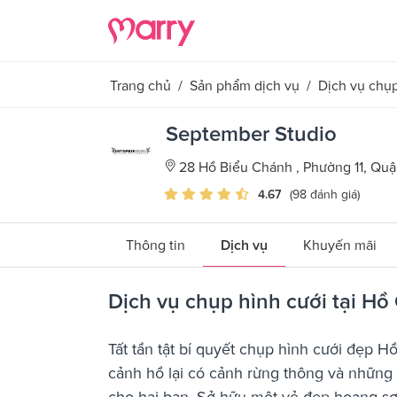
Trang chủ
/
Sản phẩm dịch vụ
/
Dịch vụ chụp
September Studio
28 Hồ Biểu Chánh , Phường 11, Qu
4.67
(98 đánh giá)
Thông tin
Dịch vụ
Khuyến mãi
Dịch vụ chụp hình cưới tại Hồ
Tất tần tật bí quyết chụp hình cưới đẹp
cảnh hồ lại có cảnh rừng thông và những 
cho hai bạn. Sở hữu một vẻ đẹp hoang s