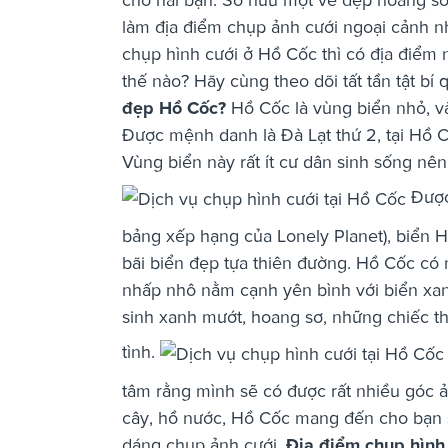
làm địa điểm chụp ảnh cưới ngoại cảnh n
chụp hình cưới ở Hồ Cốc thì có địa điểm
thế nào? Hãy cùng theo dõi tất tần tật bí
đẹp Hồ Cốc?
Hồ Cốc là vùng biển nhỏ, v
Được mệnh danh là Đà Lạt thứ 2, tại Hồ 
Vùng biển này rất ít cư dân sinh sống nên
Được 
bảng xếp hạng của Lonely Planet), biển 
bãi biển đẹp tựa thiên đường. Hồ Cốc có 
nhấp nhô nằm cạnh yên bình với biển xa
sinh xanh mướt, hoang sơ, những chiếc t
tình.
tâm rằng mình sẽ có được rất nhiều góc ản
cây, hồ nước, Hồ Cốc mang đến cho bạn s
dáng chụp ảnh cưới.
Địa điểm chụp hình