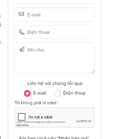
ư
i
.
Liên hệ với chúng tôi qua
E-mail
Điện thoại
Tôi không phải là robot
i
Khi bạn click vào "Nhận báo giá",