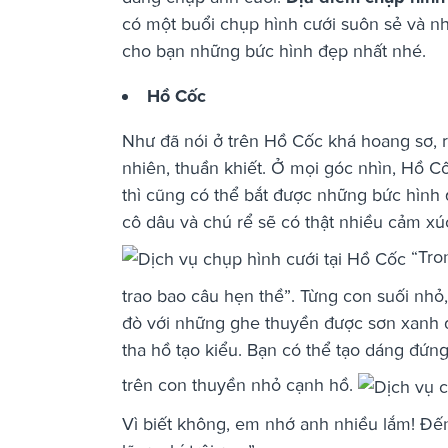
có một buổi chụp hình cưới suôn sẻ và n
cho bạn những bức hình đẹp nhất nhé.
Hồ Cốc
Như đã nói ở trên Hồ Cốc khá hoang sơ, r
nhiên, thuần khiết. Ở mọi góc nhìn, Hồ 
thì cũng có thể bắt được những bức hình
cô dâu và chú rể sẽ có thật nhiều cảm xú
“Tro
trao bao câu hẹn thề”. Từng con suối nhỏ
đò với những ghe thuyền được sơn xanh đ
tha hồ tạo kiểu. Bạn có thể tạo dáng đứn
trên con thuyền nhỏ cạnh hồ.
Vì biết không, em nhớ anh nhiều lắm! Đế