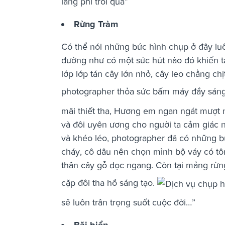
lãng phí trôi qua”
Rừng Tràm
Có thể nói những bức hình chụp ở đây luô
đường như có một sức hút nào đó khiến t
lớp lớp tán cây lớn nhỏ, cây leo chằng c
photographer thỏa sức bấm máy đầy sáng
mãi thiết tha, Hương em ngan ngát mượt
và đôi uyên ương cho người ta cảm giác n
và khéo léo, photographer đã có những bứ
cháy, cô dâu nên chọn mình bộ váy có tô
thân cây gỗ dọc ngang. Còn tại mảng rừn
cặp đôi tha hồ sáng tạo.
sẽ luôn trân trọng suốt cuộc đời…”
Bãi biển