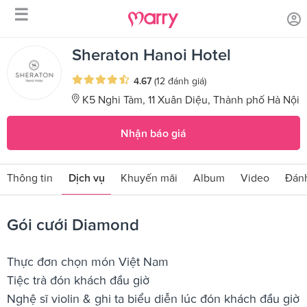
☰
/
/
Trang chủ
Sản phẩm dịch vụ
Gói cưới Diamond
Sheraton Hanoi Hotel
4.67
(12 đánh giá)
K5 Nghi Tàm, 11 Xuân Diệu, Thành phố Hà Nội
Nhận báo giá
Thông tin
Dịch vụ
Khuyến mãi
Album
Video
Đánh
Gói cưới Diamond
Thực đơn chọn món Việt Nam
Tiệc trà đón khách đầu giờ
Nghệ sĩ violin & ghi ta biểu diễn lúc đón khách đầu giờ