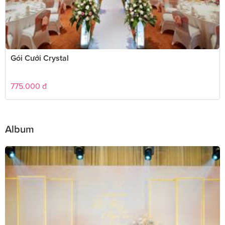
Gói Cưới Crystal
775.000
đ
Album