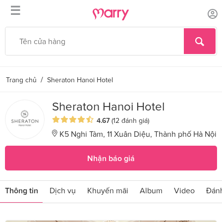
☰
/
Trang chủ
Sheraton Hanoi Hotel
Sheraton Hanoi Hotel
4.67
(12 đánh giá)
K5 Nghi Tàm, 11 Xuân Diệu, Thành phố Hà Nội
Nhận báo giá
Thông tin
Dịch vụ
Khuyến mãi
Album
Video
Đánh