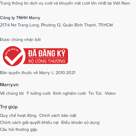
Dịch vụ cưới tại Nam Định
Dịch vụ cưới tại Nghệ An
Trang thông tin dịch vụ cưới và khuyến mãi cưới lớn nhất tại Việt Nam
Dịch vụ cưới tại Ninh Bình
Dịch vụ cưới tại Ninh Thuận
Công ty TNHH Marry
217/4 Nơ Trang Long, Phường 12, Quận Bình Thạnh, TP.HCM
Dịch vụ cưới tại Phú Yên
Dịch vụ cưới tại Phú Thọ
Dịch vụ cưới tại Quảng Bình
Dịch vụ cưới tại Quảng Nam
Được chứng nhận bởi
Dịch vụ cưới tại Quảng Ngãi
Dịch vụ cưới tại Hải Phòng
Dịch vụ cưới tại Quảng Ninh
Dịch vụ cưới tại Quảng Trị
Dịch vụ cưới tại Sóc Trăng
Dịch vụ cưới tại Sơn La
Bản quyền thuộc về Marry © 2010-2021
Dịch vụ cưới tại Tây Ninh
Dịch vụ cưới tại Thái Nguyên
Marry.vn
Dịch vụ cưới tại Thái Bình
Dịch vụ cưới tại Thanh Hóa
Về chúng tôi
Ý tưởng cưới
Kinh nghiệm cưới
Tin Tức
Video
Dịch vụ cưới tại Thừa Thiên - Huế
Dịch vụ cưới tại Tiền Giang
Trợ giúp
Dịch vụ cưới tại An Giang
Dịch vụ cưới tại Trà Vinh
Quy chế hoạt động
Chính sách bảo mật
Chính sách giải quyết khiếu nại
Điều khoản sử dụng
Dịch vụ cưới tại Tuyên Quang
Dịch vụ cưới tại Vĩnh Long
Câu hỏi thường gặp