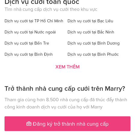
Dịch vụ cưới toàn quốc
Tìm nhà cung cấp dịch vụ cưới theo khu vực
Dịch vụ cưới tại TP Hồ Chí Minh
Dịch vụ cưới tại Bạc Liêu
Dịch vụ cưới tại Nước ngoài
Dịch vụ cưới tại Bắc Ninh
Dịch vụ cưới tại Bến Tre
Dịch vụ cưới tại Bình Dương
Dịch vụ cưới tại Bình Định
Dịch vụ cưới tại Bình Phước
Dịch vụ cưới tại Bình Thuận
Dịch vụ cưới tại Cà Mau
XEM THÊM
Dịch vụ cưới tại Cao Bằng
Dịch vụ cưới tại Đăk Lăk
Trở thành nhà cung cấp cưới trên Marry?
Dịch vụ cưới tại Hà Nội
Dịch vụ cưới tại Đăk Nông
Dịch vụ cưới tại Điện Biên
Dịch vụ cưới tại Đồng Nai
Tham gia cùng hơn 8.500 nhà cung cấp đã thúc đẩy thành
công kinh doanh dịch vụ cưới của họ với Marry
Dịch vụ cưới tại Đồng Tháp
Dịch vụ cưới tại Gia Lai
Dịch vụ cưới tại Hà Giang
Dịch vụ cưới tại Hà Nam
Đăng ký trở thành nhà cung cấp
Dịch vụ cưới tại Hà Tây
Dịch vụ cưới tại Hà Tĩnh