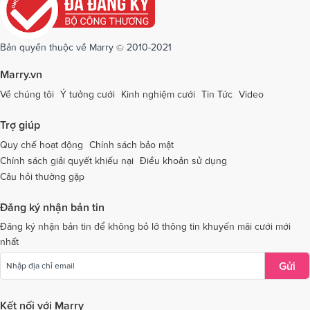
Dịch vụ cưới tại Quảng Ninh
Dịch vụ cưới tại Quảng Trị
Dịch vụ cưới tại Sóc Trăng
Dịch vụ cưới tại Sơn La
Bản quyền thuộc về Marry © 2010-2021
Dịch vụ cưới tại Tây Ninh
Dịch vụ cưới tại Thái Nguyên
Marry.vn
Dịch vụ cưới tại Thái Bình
Dịch vụ cưới tại Thanh Hóa
Về chúng tôi
Ý tưởng cưới
Kinh nghiệm cưới
Tin Tức
Video
Dịch vụ cưới tại Thừa Thiên - Huế
Dịch vụ cưới tại Tiền Giang
Trợ giúp
Dịch vụ cưới tại An Giang
Dịch vụ cưới tại Trà Vinh
Quy chế hoạt động
Chính sách bảo mật
Chính sách giải quyết khiếu nại
Điều khoản sử dụng
Dịch vụ cưới tại Tuyên Quang
Dịch vụ cưới tại Vĩnh Long
Câu hỏi thường gặp
Dịch vụ cưới tại Vĩnh Phúc
Dịch vụ cưới tại Yên Bái
Đăng ký nhận bản tin
Dịch vụ cưới tại Bà Rịa - Vũng Tàu
Dịch vụ cưới tại Bắc Giang
Đăng ký nhận bản tin để không bỏ lỡ thông tin khuyến mãi cưới mới
nhất
Dịch vụ cưới tại Bắc Kạn
Gửi
Kết nối với Marry