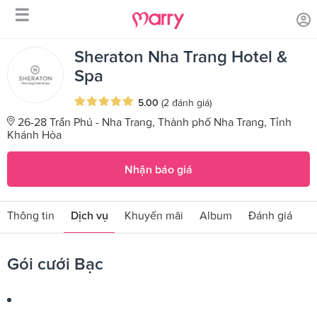
☰
/
/
Trang chủ
Sản phẩm dịch vụ
Gói cưới Bạc
Sheraton Nha Trang Hotel &
Spa
5.00
(2 đánh giá)
26-28 Trần Phú - Nha Trang, Thành phố Nha Trang, Tỉnh
Khánh Hòa
Nhận báo giá
Thông tin
Dịch vụ
Khuyến mãi
Album
Đánh giá
Gói cưới Bạc