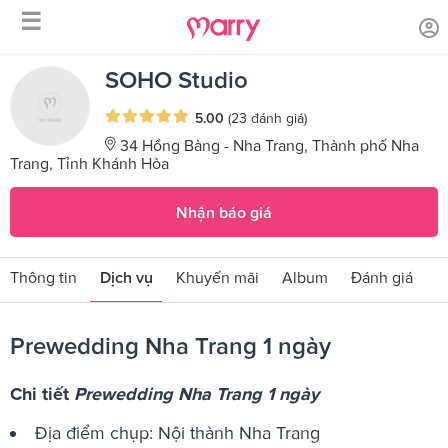
☰
/
/
Trang chủ
Sản phẩm dịch vụ
Prewedding Nha Trang 1 ngày
SOHO Studio
5.00
(23 đánh giá)
34 Hồng Bàng - Nha Trang, Thành phố Nha
Trang, Tỉnh Khánh Hòa
Nhận báo giá
Thông tin
Dịch vụ
Khuyến mãi
Album
Đánh giá
Prewedding Nha Trang 1 ngày
Chi tiết
Prewedding Nha Trang 1 ngày
Địa điểm chụp: Nội thành Nha Trang