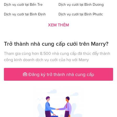
Dịch vụ cưới tại Bến Tre
Dịch vụ cưới tại Bình Dương
Dịch vụ cưới tại Bình Định
Dịch vụ cưới tại Bình Phước
Dịch vụ cưới tại Bình Thuận
Dịch vụ cưới tại Cà Mau
XEM THÊM
Dịch vụ cưới tại Cao Bằng
Dịch vụ cưới tại Đăk Lăk
Trở thành nhà cung cấp cưới trên Marry?
Dịch vụ cưới tại Hà Nội
Dịch vụ cưới tại Đăk Nông
Dịch vụ cưới tại Điện Biên
Dịch vụ cưới tại Đồng Nai
Tham gia cùng hơn 8.500 nhà cung cấp đã thúc đẩy thành
công kinh doanh dịch vụ cưới của họ với Marry
Dịch vụ cưới tại Đồng Tháp
Dịch vụ cưới tại Gia Lai
Dịch vụ cưới tại Hà Giang
Dịch vụ cưới tại Hà Nam
Đăng ký trở thành nhà cung cấp
Dịch vụ cưới tại Hà Tây
Dịch vụ cưới tại Hà Tĩnh
Dịch vụ cưới tại Hải Dương
Dịch vụ cưới tại Đà Nẵng
Dịch vụ cưới tại Hậu Giang
Dịch vụ cưới tại Hòa Bình
Dịch vụ cưới tại Hưng Yên
Dịch vụ cưới tại Khánh Hòa