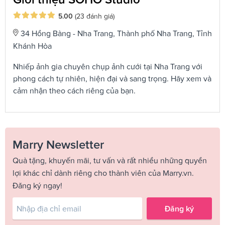
5.00
(23 đánh giá)
34 Hồng Bàng - Nha Trang, Thành phố Nha Trang, Tỉnh
Khánh Hòa
Nhiếp ảnh gia chuyên chụp ảnh cưới tại Nha Trang với
phong cách tự nhiên, hiện đại và sang trọng. Hãy xem và
cảm nhận theo cách riêng của bạn.
Marry Newsletter
Quà tặng, khuyến mãi, tư vấn và rất nhiều những quyền
lợi khác chỉ dành riêng cho thành viên của Marry.vn.
Đăng ký ngay!
Đăng ký