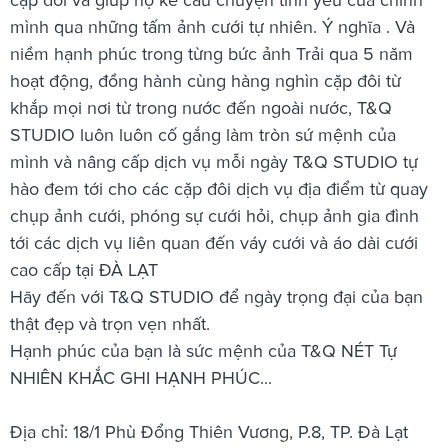
mình qua những tấm ảnh cưới tự nhiên. Ý nghĩa . Và
niềm hạnh phúc trong từng bức ảnh Trải qua 5 năm
hoạt động, đồng hành cùng hàng nghìn cặp đôi từ
khắp mọi nơi từ trong nước đến ngoài nước, T&Q
STUDIO luôn luôn cố gắng làm tròn sứ mệnh của
mình và nâng cấp dịch vụ mỗi ngày T&Q STUDIO tự
hào đem tới cho các cặp đôi dịch vụ địa điểm từ quay
chụp ảnh cưới, phóng sự cưới hỏi, chụp ảnh gia đình
tới các dịch vụ liên quan đến váy cưới và áo dài cưới
cao cấp tại ĐÀ LẠT
Hãy đến với T&Q STUDIO để ngày trọng đại của bạn
thật đẹp và trọn vẹn nhất.
Hạnh phúc của bạn là sức mệnh của T&Q NÉT Tự
NHIÊN KHẮC GHI HẠNH PHÚC...
Địa chỉ: 18/1 Phù Đổng Thiên Vương, P.8, TP. Đà Lạt