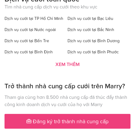
Tìm nhà cung cấp dịch vụ cưới theo khu vực
Dịch vụ cưới tại TP Hồ Chí Minh
Dịch vụ cưới tại Bạc Liêu
Dịch vụ cưới tại Nước ngoài
Dịch vụ cưới tại Bắc Ninh
Dịch vụ cưới tại Bến Tre
Dịch vụ cưới tại Bình Dương
Dịch vụ cưới tại Bình Định
Dịch vụ cưới tại Bình Phước
Dịch vụ cưới tại Bình Thuận
Dịch vụ cưới tại Cà Mau
XEM THÊM
Dịch vụ cưới tại Cao Bằng
Dịch vụ cưới tại Đăk Lăk
Trở thành nhà cung cấp cưới trên Marry?
Dịch vụ cưới tại Hà Nội
Dịch vụ cưới tại Đăk Nông
Dịch vụ cưới tại Điện Biên
Dịch vụ cưới tại Đồng Nai
Tham gia cùng hơn 8.500 nhà cung cấp đã thúc đẩy thành
công kinh doanh dịch vụ cưới của họ với Marry
Dịch vụ cưới tại Đồng Tháp
Dịch vụ cưới tại Gia Lai
Dịch vụ cưới tại Hà Giang
Dịch vụ cưới tại Hà Nam
Đăng ký trở thành nhà cung cấp
Dịch vụ cưới tại Hà Tây
Dịch vụ cưới tại Hà Tĩnh