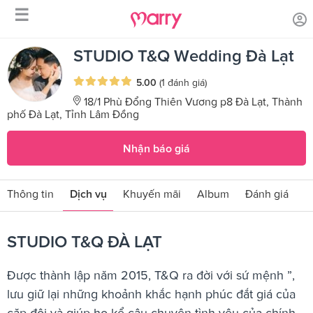
☰
/
/
Trang chủ
Sản phẩm dịch vụ
STUDIO T&Q ĐÀ LẠT
STUDIO T&Q Wedding Đà Lạt
5.00
(1 đánh giá)
18/1 Phù Đổng Thiên Vương p8 Đà Lạt, Thành
phố Đà Lạt, Tỉnh Lâm Đồng
Nhận báo giá
Thông tin
Dịch vụ
Khuyến mãi
Album
Đánh giá
STUDIO T&Q ĐÀ LẠT
Được thành lập năm 2015, T&Q ra đời với sứ mệnh ”,
lưu giữ lại những khoảnh khắc hạnh phúc đắt giá của
cặp đôi và giúp họ kể câu chuyện tình yêu của chính