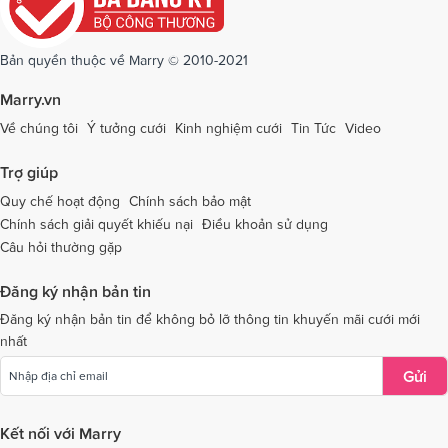
Dịch vụ cưới tại Quảng Ninh
Dịch vụ cưới tại Quảng Trị
Dịch vụ cưới tại Sóc Trăng
Dịch vụ cưới tại Sơn La
Bản quyền thuộc về Marry © 2010-2021
Dịch vụ cưới tại Tây Ninh
Dịch vụ cưới tại Thái Nguyên
Marry.vn
Dịch vụ cưới tại Thái Bình
Dịch vụ cưới tại Thanh Hóa
Về chúng tôi
Ý tưởng cưới
Kinh nghiệm cưới
Tin Tức
Video
Dịch vụ cưới tại Thừa Thiên - Huế
Dịch vụ cưới tại Tiền Giang
Trợ giúp
Dịch vụ cưới tại An Giang
Dịch vụ cưới tại Trà Vinh
Quy chế hoạt động
Chính sách bảo mật
Chính sách giải quyết khiếu nại
Điều khoản sử dụng
Dịch vụ cưới tại Tuyên Quang
Dịch vụ cưới tại Vĩnh Long
Câu hỏi thường gặp
Dịch vụ cưới tại Vĩnh Phúc
Dịch vụ cưới tại Yên Bái
Đăng ký nhận bản tin
Dịch vụ cưới tại Bà Rịa - Vũng Tàu
Dịch vụ cưới tại Bắc Giang
Đăng ký nhận bản tin để không bỏ lỡ thông tin khuyến mãi cưới mới
nhất
Dịch vụ cưới tại Bắc Kạn
Gửi
Kết nối với Marry