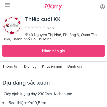
☰
/
/
Trang chủ
Sản phẩm dịch vụ
Dịu dàng sắc xuân
Thiệp cưới KK
0.00
49 Nguyễn Thị Nhỏ, Phường 9, Quận Tân
Bình, Thành phố Hồ Chí Minh
Nhận báo giá
Thông tin
Dịch vụ
Khuyến mãi
Đánh giá
Dịu dàng sắc xuân
-Giấy định lượng dày 230Gsm -Kích thước
Bao thiệp: 9x19,5cm