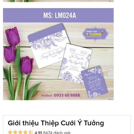
Giới thiệu Thiệp Cưới Ý Tưởng
4.91
(1474 đánh giá)