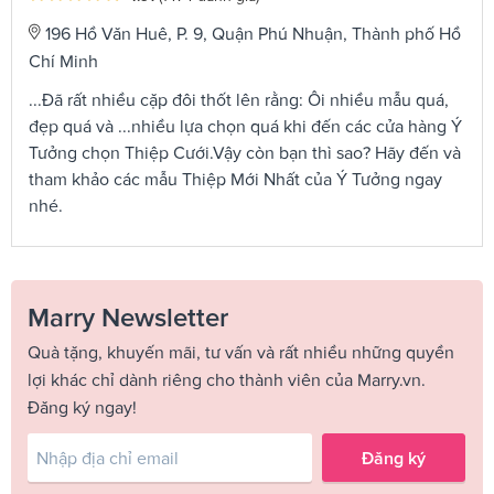
196 Hồ Văn Huê, P. 9, Quận Phú Nhuận, Thành phố Hồ
Chí Minh
...Đã rất nhiều cặp đôi thốt lên rằng: Ôi nhiều mẫu quá,
đẹp quá và ...nhiều lựa chọn quá khi đến các cửa hàng Ý
Tưởng chọn Thiệp Cưới.Vậy còn bạn thì sao? Hãy đến và
tham khảo các mẫu Thiệp Mới Nhất của Ý Tưởng ngay
nhé.
Marry Newsletter
Quà tặng, khuyến mãi, tư vấn và rất nhiều những quyền
lợi khác chỉ dành riêng cho thành viên của Marry.vn.
Đăng ký ngay!
Đăng ký