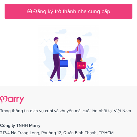
Dịch vụ cưới tại Hà Giang
Dịch vụ cưới tại Hà Nam
Đăng ký trở thành nhà cung cấp
Dịch vụ cưới tại Hà Tây
Dịch vụ cưới tại Hà Tĩnh
Dịch vụ cưới tại Hải Dương
Dịch vụ cưới tại Đà Nẵng
Dịch vụ cưới tại Hậu Giang
Dịch vụ cưới tại Hòa Bình
Dịch vụ cưới tại Hưng Yên
Dịch vụ cưới tại Khánh Hòa
Dịch vụ cưới tại Kiên Giang
Dịch vụ cưới tại Kon Tom
Dịch vụ cưới tại Lai Châu
Dịch vụ cưới tại Lâm Đồng
Dịch vụ cưới tại Lạng Sơn
Dịch vụ cưới tại Lào Cai
Dịch vụ cưới tại Cần Thơ
Dịch vụ cưới tại Long An
Dịch vụ cưới tại Nam Định
Dịch vụ cưới tại Nghệ An
Trang thông tin dịch vụ cưới và khuyến mãi cưới lớn nhất tại Việt Nam
Dịch vụ cưới tại Ninh Bình
Dịch vụ cưới tại Ninh Thuận
Công ty TNHH Marry
217/4 Nơ Trang Long, Phường 12, Quận Bình Thạnh, TP.HCM
Dịch vụ cưới tại Phú Yên
Dịch vụ cưới tại Phú Thọ