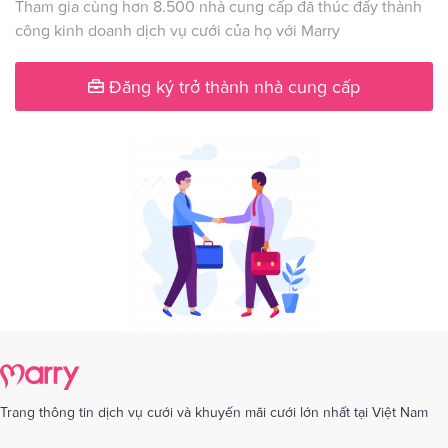
Dịch vụ cưới tại Điện Biên
Dịch vụ cưới tại Đồng Nai
Tham gia cùng hơn 8.500 nhà cung cấp đã thúc đẩy thành
công kinh doanh dịch vụ cưới của họ với Marry
Dịch vụ cưới tại Đồng Tháp
Dịch vụ cưới tại Gia Lai
Dịch vụ cưới tại Hà Giang
Dịch vụ cưới tại Hà Nam
Đăng ký trở thành nhà cung cấp
Dịch vụ cưới tại Hà Tây
Dịch vụ cưới tại Hà Tĩnh
Dịch vụ cưới tại Hải Dương
Dịch vụ cưới tại Đà Nẵng
Dịch vụ cưới tại Hậu Giang
Dịch vụ cưới tại Hòa Bình
Dịch vụ cưới tại Hưng Yên
Dịch vụ cưới tại Khánh Hòa
Dịch vụ cưới tại Kiên Giang
Dịch vụ cưới tại Kon Tom
Dịch vụ cưới tại Lai Châu
Dịch vụ cưới tại Lâm Đồng
Dịch vụ cưới tại Lạng Sơn
Dịch vụ cưới tại Lào Cai
Dịch vụ cưới tại Cần Thơ
Dịch vụ cưới tại Long An
Dịch vụ cưới tại Nam Định
Dịch vụ cưới tại Nghệ An
Trang thông tin dịch vụ cưới và khuyến mãi cưới lớn nhất tại Việt Nam