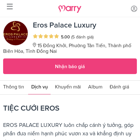
☰
/
/
Trang chủ
Sản phẩm dịch vụ
TIỆC CƯỚI EROS
Eros Palace Luxury
5.00
(5 đánh giá)
15 Đồng Khởi, Phường Tân Tiến, Thành phố
Biên Hòa, Tỉnh Đồng Nai
Nhận báo giá
Thông tin
Dịch vụ
Khuyến mãi
Album
Đánh giá
TIỆC CƯỚI EROS
EROS PALACE LUXURY luôn chắp cánh ý tưởng, góp
phần đưa niềm hạnh phúc vươn xa và khẳng định uy