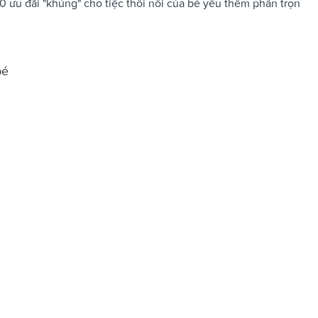
0 ưu đãi "khủng" cho tiệc thôi nôi của bé yêu thêm phần trọn
bé