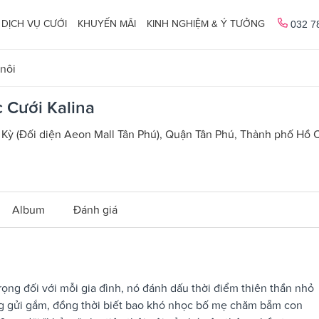
DỊCH VỤ CƯỚI
KHUYẾN MÃI
KINH NGHIỆM & Ý TƯỞNG
032 7
 nôi
 Cưới Kalina
 Kỳ (Đối diện Aeon Mall Tân Phú), Quận Tân Phú, Thành phố Hồ 
Album
Đánh giá
trọng đối với mỗi gia đình, nó đánh dấu thời điểm thiên thần nhỏ
ơng gửi gắm, đồng thời biết bao khó nhọc bố mẹ chăm bẵm con