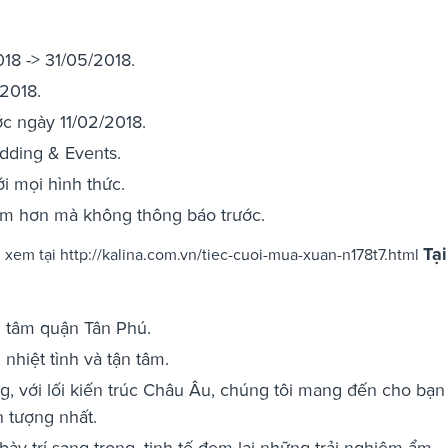
18 -> 31/05/2018.
/2018.
c ngày 11/02/2018.
dding & Events.
i mọi hình thức.
sớm hơn mà không thông báo trước.
Tại
g xem tại http://kalina.com.vn/tiec-cuoi-mua-xuan-n178t7.html
ung tâm quận Tân Phú.
hiệt tình và tận tâm.
, với lối kiến trúc Châu Âu, chúng tôi mang đến cho bạn
n tượng nhất.
y trí sang trọng, tinh tế đem lại những trải nghiệm ẩm