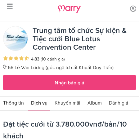
☰
/
/
Trang chủ
Sản phẩm dịch vụ
Đặt tiệc cưới từ
3.780.000vnđ/bàn/10 khách
Trung tâm tổ chức Sự kiện &
Tiệc cưới Blue Lotus
Convention Center
4.83
(10 đánh giá)
66 Lê Văn Lương (góc ngã tư cắt Khuất Duy Tiến)
Nhận báo giá
Thông tin
Dịch vụ
Khuyến mãi
Album
Đánh giá
Đặt tiệc cưới từ 3.780.000vnđ/bàn/10
khách