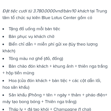
Đặt tiệc cưới từ 3.780.0000vnđ/bàn/10 khách
tại Trung
tâm tổ chức sự kiên Blue Lotus Center gồm có
Tặng đồ uống mỗi bàn tiệc
Bàn phục vụ khách chờ
Biển chỉ dẫn + miễn phí gửi xe (tùy theo lượng
khách)
Tông màu nơ ghế (đỏ, đồng)
Bàn chào đón khách + khung ảnh + thiên nga trắng
+ hộp tiền mừng
Hoa (cửa đón khách + bàn tiệc + các cột dẫn lối,
hoa sân khấu)
Sân khấu (Phông + tên + ngày + thảm + pháo điện+
máy tạo bong bóng + Thiên nga trắng)
Tháp ly + đá tạo khói + Champagne (1 chai)