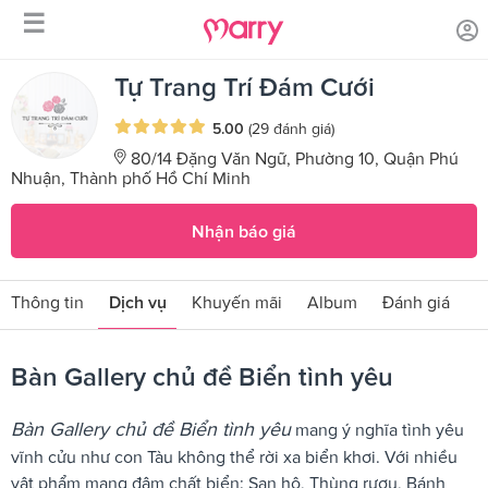
☰
/
/
Trang chủ
Sản phẩm dịch vụ
Bàn Gallery chủ đề Biển tình yêu
Tự Trang Trí Đám Cưới
5.00
(29 đánh giá)
80/14 Đặng Văn Ngữ, Phường 10, Quận Phú
Nhuận, Thành phố Hồ Chí Minh
Nhận báo giá
Thông tin
Dịch vụ
Khuyến mãi
Album
Đánh giá
Bàn Gallery chủ đề Biển tình yêu
Bàn Gallery chủ đề Biển tình yêu
mang ý nghĩa tình yêu
vĩnh cửu như con Tàu không thể rời xa biển khơi. Với nhiều
vật phẩm mang đậm chất biển: San hô, Thùng rượu, Bánh