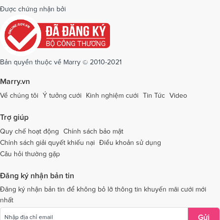
Dịch vụ cưới tại Quảng Bình
Dịch vụ cưới tại Quảng Nam
Được chứng nhận bởi
Dịch vụ cưới tại Quảng Ngãi
Dịch vụ cưới tại Hải Phòng
Dịch vụ cưới tại Quảng Ninh
Dịch vụ cưới tại Quảng Trị
Dịch vụ cưới tại Sóc Trăng
Dịch vụ cưới tại Sơn La
Bản quyền thuộc về Marry © 2010-2021
Dịch vụ cưới tại Tây Ninh
Dịch vụ cưới tại Thái Nguyên
Marry.vn
Dịch vụ cưới tại Thái Bình
Dịch vụ cưới tại Thanh Hóa
Về chúng tôi
Ý tưởng cưới
Kinh nghiệm cưới
Tin Tức
Video
Dịch vụ cưới tại Thừa Thiên - Huế
Dịch vụ cưới tại Tiền Giang
Trợ giúp
Dịch vụ cưới tại An Giang
Dịch vụ cưới tại Trà Vinh
Quy chế hoạt động
Chính sách bảo mật
Chính sách giải quyết khiếu nại
Điều khoản sử dụng
Dịch vụ cưới tại Tuyên Quang
Dịch vụ cưới tại Vĩnh Long
Câu hỏi thường gặp
Dịch vụ cưới tại Vĩnh Phúc
Dịch vụ cưới tại Yên Bái
Đăng ký nhận bản tin
Dịch vụ cưới tại Bà Rịa - Vũng Tàu
Dịch vụ cưới tại Bắc Giang
Đăng ký nhận bản tin để không bỏ lỡ thông tin khuyến mãi cưới mới
nhất
Dịch vụ cưới tại Bắc Kạn
Gửi