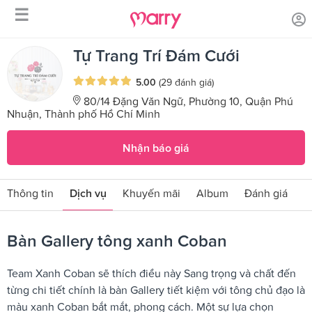
☰
/
/
Trang chủ
Sản phẩm dịch vụ
Bàn Gallery tông xanh Coban
Tự Trang Trí Đám Cưới
5.00
(29 đánh giá)
80/14 Đặng Văn Ngữ, Phường 10, Quận Phú
Nhuận, Thành phố Hồ Chí Minh
Nhận báo giá
Thông tin
Dịch vụ
Khuyến mãi
Album
Đánh giá
Bàn Gallery tông xanh Coban
Team Xanh Coban sẽ thích điều này Sang trọng và chất đến
từng chi tiết chính là bàn Gallery tiết kiệm với tông chủ đạo là
màu xanh Coban bắt mắt, phong cách. Một sự lựa chọn