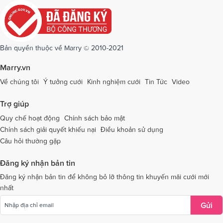
Dịch vụ cưới tại Quảng Ngãi
Dịch vụ cưới tại Hải Phòng
Dịch vụ cưới tại Quảng Ninh
Dịch vụ cưới tại Quảng Trị
Dịch vụ cưới tại Sóc Trăng
Dịch vụ cưới tại Sơn La
Bản quyền thuộc về Marry © 2010-2021
Dịch vụ cưới tại Tây Ninh
Dịch vụ cưới tại Thái Nguyên
Marry.vn
Dịch vụ cưới tại Thái Bình
Dịch vụ cưới tại Thanh Hóa
Về chúng tôi
Ý tưởng cưới
Kinh nghiệm cưới
Tin Tức
Video
Dịch vụ cưới tại Thừa Thiên - Huế
Dịch vụ cưới tại Tiền Giang
Trợ giúp
Dịch vụ cưới tại An Giang
Dịch vụ cưới tại Trà Vinh
Quy chế hoạt động
Chính sách bảo mật
Chính sách giải quyết khiếu nại
Điều khoản sử dụng
Dịch vụ cưới tại Tuyên Quang
Dịch vụ cưới tại Vĩnh Long
Câu hỏi thường gặp
Dịch vụ cưới tại Vĩnh Phúc
Dịch vụ cưới tại Yên Bái
Đăng ký nhận bản tin
Dịch vụ cưới tại Bà Rịa - Vũng Tàu
Dịch vụ cưới tại Bắc Giang
Đăng ký nhận bản tin để không bỏ lỡ thông tin khuyến mãi cưới mới
nhất
Dịch vụ cưới tại Bắc Kạn
Gửi