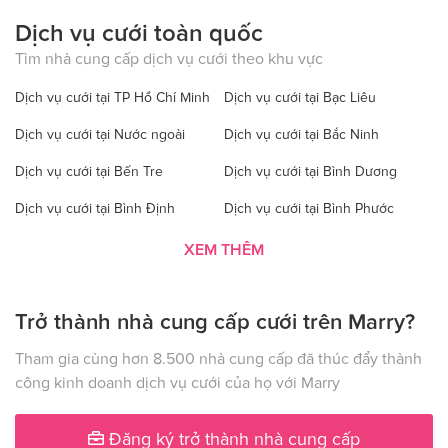
Dịch vụ cưới toàn quốc
Tìm nhà cung cấp dịch vụ cưới theo khu vực
Dịch vụ cưới tại TP Hồ Chí Minh
Dịch vụ cưới tại Bạc Liêu
Dịch vụ cưới tại Nước ngoài
Dịch vụ cưới tại Bắc Ninh
Dịch vụ cưới tại Bến Tre
Dịch vụ cưới tại Bình Dương
Dịch vụ cưới tại Bình Định
Dịch vụ cưới tại Bình Phước
Dịch vụ cưới tại Bình Thuận
Dịch vụ cưới tại Cà Mau
XEM THÊM
Dịch vụ cưới tại Cao Bằng
Dịch vụ cưới tại Đăk Lăk
Trở thành nhà cung cấp cưới trên Marry?
Dịch vụ cưới tại Hà Nội
Dịch vụ cưới tại Đăk Nông
Dịch vụ cưới tại Điện Biên
Dịch vụ cưới tại Đồng Nai
Tham gia cùng hơn 8.500 nhà cung cấp đã thúc đẩy thành
công kinh doanh dịch vụ cưới của họ với Marry
Dịch vụ cưới tại Đồng Tháp
Dịch vụ cưới tại Gia Lai
Dịch vụ cưới tại Hà Giang
Dịch vụ cưới tại Hà Nam
Đăng ký trở thành nhà cung cấp