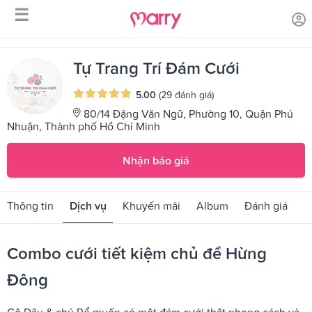
☰
/
/
Trang chủ
Sản phẩm dịch vụ
Combo cưới tiết kiệm chủ đề
Hừng Đông
Tự Trang Trí Đám Cưới
5.00
(29 đánh giá)
80/14 Đặng Văn Ngữ, Phường 10, Quận Phú
Nhuận, Thành phố Hồ Chí Minh
Nhận báo giá
Thông tin
Dịch vụ
Khuyến mãi
Album
Đánh giá
Combo cưới tiết kiệm chủ đề Hừng
Đông