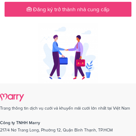
Dịch vụ cưới tại Hà Giang
Dịch vụ cưới tại Hà Nam
Đăng ký trở thành nhà cung cấp
Dịch vụ cưới tại Hà Tây
Dịch vụ cưới tại Hà Tĩnh
Dịch vụ cưới tại Hải Dương
Dịch vụ cưới tại Đà Nẵng
Dịch vụ cưới tại Hậu Giang
Dịch vụ cưới tại Hòa Bình
Dịch vụ cưới tại Hưng Yên
Dịch vụ cưới tại Khánh Hòa
Dịch vụ cưới tại Kiên Giang
Dịch vụ cưới tại Kon Tom
Dịch vụ cưới tại Lai Châu
Dịch vụ cưới tại Lâm Đồng
Dịch vụ cưới tại Lạng Sơn
Dịch vụ cưới tại Lào Cai
Dịch vụ cưới tại Cần Thơ
Dịch vụ cưới tại Long An
Dịch vụ cưới tại Nam Định
Dịch vụ cưới tại Nghệ An
Trang thông tin dịch vụ cưới và khuyến mãi cưới lớn nhất tại Việt Nam
Dịch vụ cưới tại Ninh Bình
Dịch vụ cưới tại Ninh Thuận
Công ty TNHH Marry
217/4 Nơ Trang Long, Phường 12, Quận Bình Thạnh, TP.HCM
Dịch vụ cưới tại Phú Yên
Dịch vụ cưới tại Phú Thọ