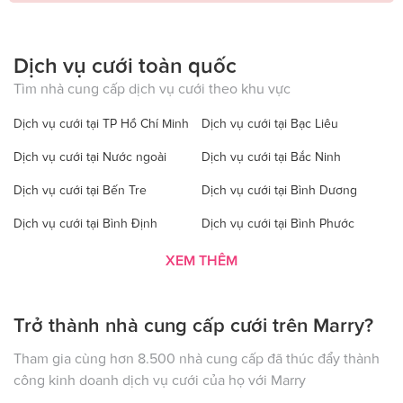
Dịch vụ cưới toàn quốc
Tìm nhà cung cấp dịch vụ cưới theo khu vực
Dịch vụ cưới tại TP Hồ Chí Minh
Dịch vụ cưới tại Bạc Liêu
Dịch vụ cưới tại Nước ngoài
Dịch vụ cưới tại Bắc Ninh
Dịch vụ cưới tại Bến Tre
Dịch vụ cưới tại Bình Dương
Dịch vụ cưới tại Bình Định
Dịch vụ cưới tại Bình Phước
Dịch vụ cưới tại Bình Thuận
Dịch vụ cưới tại Cà Mau
XEM THÊM
Dịch vụ cưới tại Cao Bằng
Dịch vụ cưới tại Đăk Lăk
Trở thành nhà cung cấp cưới trên Marry?
Dịch vụ cưới tại Hà Nội
Dịch vụ cưới tại Đăk Nông
Dịch vụ cưới tại Điện Biên
Dịch vụ cưới tại Đồng Nai
Tham gia cùng hơn 8.500 nhà cung cấp đã thúc đẩy thành
công kinh doanh dịch vụ cưới của họ với Marry
Dịch vụ cưới tại Đồng Tháp
Dịch vụ cưới tại Gia Lai