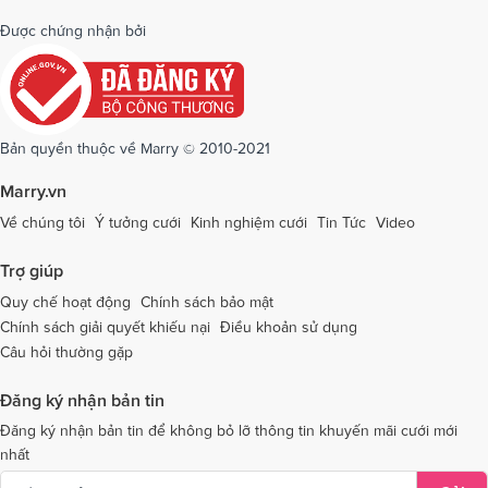
Dịch vụ cưới tại Quảng Bình
Dịch vụ cưới tại Quảng Nam
Được chứng nhận bởi
Dịch vụ cưới tại Quảng Ngãi
Dịch vụ cưới tại Hải Phòng
Dịch vụ cưới tại Quảng Ninh
Dịch vụ cưới tại Quảng Trị
Dịch vụ cưới tại Sóc Trăng
Dịch vụ cưới tại Sơn La
Bản quyền thuộc về Marry © 2010-2021
Dịch vụ cưới tại Tây Ninh
Dịch vụ cưới tại Thái Nguyên
Marry.vn
Dịch vụ cưới tại Thái Bình
Dịch vụ cưới tại Thanh Hóa
Về chúng tôi
Ý tưởng cưới
Kinh nghiệm cưới
Tin Tức
Video
Dịch vụ cưới tại Thừa Thiên - Huế
Dịch vụ cưới tại Tiền Giang
Trợ giúp
Dịch vụ cưới tại An Giang
Dịch vụ cưới tại Trà Vinh
Quy chế hoạt động
Chính sách bảo mật
Chính sách giải quyết khiếu nại
Điều khoản sử dụng
Dịch vụ cưới tại Tuyên Quang
Dịch vụ cưới tại Vĩnh Long
Câu hỏi thường gặp
Dịch vụ cưới tại Vĩnh Phúc
Dịch vụ cưới tại Yên Bái
Đăng ký nhận bản tin
Dịch vụ cưới tại Bà Rịa - Vũng Tàu
Dịch vụ cưới tại Bắc Giang
Đăng ký nhận bản tin để không bỏ lỡ thông tin khuyến mãi cưới mới
nhất
Dịch vụ cưới tại Bắc Kạn