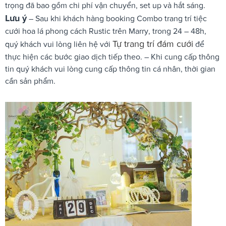
trọng đã bao gồm chi phí vận chuyển, set up và hắt sáng.
Lưu ý
– Sau khi khách hàng booking Combo trang trí tiệc
cưới hoa lá phong cách Rustic trên Marry, trong 24 – 48h,
Tự trang trí đám cưới
quý khách vui lòng liên hệ với
để
thực hiện các bước giao dịch tiếp theo. – Khi cung cấp thông
tin quý khách vui lòng cung cấp thông tin cá nhân, thời gian
cần sản phẩm.