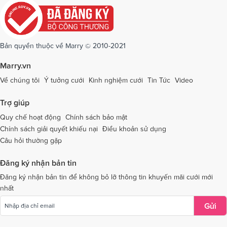
Dịch vụ cưới tại Quảng Ngãi
Dịch vụ cưới tại Hải Phòng
Dịch vụ cưới tại Quảng Ninh
Dịch vụ cưới tại Quảng Trị
Dịch vụ cưới tại Sóc Trăng
Dịch vụ cưới tại Sơn La
Bản quyền thuộc về Marry © 2010-2021
Dịch vụ cưới tại Tây Ninh
Dịch vụ cưới tại Thái Nguyên
Marry.vn
Dịch vụ cưới tại Thái Bình
Dịch vụ cưới tại Thanh Hóa
Về chúng tôi
Ý tưởng cưới
Kinh nghiệm cưới
Tin Tức
Video
Dịch vụ cưới tại Thừa Thiên - Huế
Dịch vụ cưới tại Tiền Giang
Trợ giúp
Dịch vụ cưới tại An Giang
Dịch vụ cưới tại Trà Vinh
Quy chế hoạt động
Chính sách bảo mật
Chính sách giải quyết khiếu nại
Điều khoản sử dụng
Dịch vụ cưới tại Tuyên Quang
Dịch vụ cưới tại Vĩnh Long
Câu hỏi thường gặp
Dịch vụ cưới tại Vĩnh Phúc
Dịch vụ cưới tại Yên Bái
Đăng ký nhận bản tin
Dịch vụ cưới tại Bà Rịa - Vũng Tàu
Dịch vụ cưới tại Bắc Giang
Đăng ký nhận bản tin để không bỏ lỡ thông tin khuyến mãi cưới mới
nhất
Dịch vụ cưới tại Bắc Kạn
Gửi