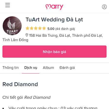
☰
/
/
Trang chủ
Sản phẩm dịch vụ
Red Diamond
TuArt Wedding Đà Lạt
5.00
(44 đánh giá)
158 Hai Bà Trưng, Đà Lạt, Thành phố Đà Lạt,
Tỉnh Lâm Đồng
Nhận báo giá
Thông tin
Dịch vụ
Album
Đánh giá
Red Diamond
Chi tiết gói
Red Diamond
Váy cưới trong ngày chụp : 03 váy cưới thương