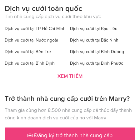
Dịch vụ cưới toàn quốc
Tìm nhà cung cấp dịch vụ cưới theo khu vực
Dịch vụ cưới tại TP Hồ Chí Minh
Dịch vụ cưới tại Bạc Liêu
Dịch vụ cưới tại Nước ngoài
Dịch vụ cưới tại Bắc Ninh
Dịch vụ cưới tại Bến Tre
Dịch vụ cưới tại Bình Dương
Dịch vụ cưới tại Bình Định
Dịch vụ cưới tại Bình Phước
Dịch vụ cưới tại Bình Thuận
Dịch vụ cưới tại Cà Mau
XEM THÊM
Dịch vụ cưới tại Cao Bằng
Dịch vụ cưới tại Đăk Lăk
Trở thành nhà cung cấp cưới trên Marry?
Dịch vụ cưới tại Hà Nội
Dịch vụ cưới tại Đăk Nông
Dịch vụ cưới tại Điện Biên
Dịch vụ cưới tại Đồng Nai
Tham gia cùng hơn 8.500 nhà cung cấp đã thúc đẩy thành
công kinh doanh dịch vụ cưới của họ với Marry
Dịch vụ cưới tại Đồng Tháp
Dịch vụ cưới tại Gia Lai
Dịch vụ cưới tại Hà Giang
Dịch vụ cưới tại Hà Nam
Đăng ký trở thành nhà cung cấp