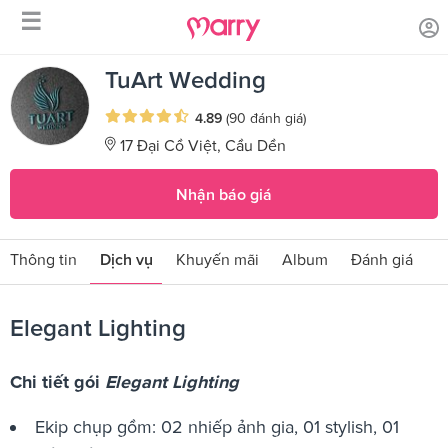
☰
/
/
Trang chủ
Sản phẩm dịch vụ
Elegant Lighting
TuArt Wedding
4.89
(90 đánh giá)
17 Đại Cồ Việt, Cầu Dền
Nhận báo giá
Thông tin
Dịch vụ
Khuyến mãi
Album
Đánh giá
Elegant Lighting
Chi tiết gói
Elegant Lighting
Ekip chụp gồm: 02 nhiếp ảnh gia, 01 stylish, 01