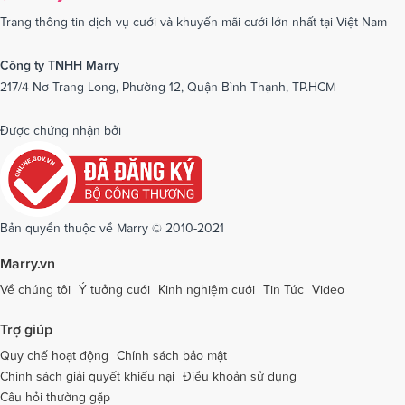
Dịch vụ cưới tại Nam Định
Dịch vụ cưới tại Nghệ An
Trang thông tin dịch vụ cưới và khuyến mãi cưới lớn nhất tại Việt Nam
Dịch vụ cưới tại Ninh Bình
Dịch vụ cưới tại Ninh Thuận
Công ty TNHH Marry
217/4 Nơ Trang Long, Phường 12, Quận Bình Thạnh, TP.HCM
Dịch vụ cưới tại Phú Yên
Dịch vụ cưới tại Phú Thọ
Dịch vụ cưới tại Quảng Bình
Dịch vụ cưới tại Quảng Nam
Được chứng nhận bởi
Dịch vụ cưới tại Quảng Ngãi
Dịch vụ cưới tại Hải Phòng
Dịch vụ cưới tại Quảng Ninh
Dịch vụ cưới tại Quảng Trị
Dịch vụ cưới tại Sóc Trăng
Dịch vụ cưới tại Sơn La
Bản quyền thuộc về Marry © 2010-2021
Dịch vụ cưới tại Tây Ninh
Dịch vụ cưới tại Thái Nguyên
Marry.vn
Dịch vụ cưới tại Thái Bình
Dịch vụ cưới tại Thanh Hóa
Về chúng tôi
Ý tưởng cưới
Kinh nghiệm cưới
Tin Tức
Video
Dịch vụ cưới tại Thừa Thiên - Huế
Dịch vụ cưới tại Tiền Giang
Trợ giúp
Dịch vụ cưới tại An Giang
Dịch vụ cưới tại Trà Vinh
Quy chế hoạt động
Chính sách bảo mật
Chính sách giải quyết khiếu nại
Điều khoản sử dụng
Dịch vụ cưới tại Tuyên Quang
Dịch vụ cưới tại Vĩnh Long
Câu hỏi thường gặp