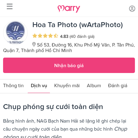
☰
/
/
Trang chủ
Sản phẩm dịch vụ
Chụp phóng sự cưới toàn diện
Hoa Ta Photo (wArtaPhoto)
4.83
(40 đánh giá)
Số 53, Đường 16, Khu Phố Mỹ Văn, P. Tân Phú,
Quận 7, Thành phố Hồ Chí Minh
Nhận báo giá
Thông tin
Dịch vụ
Khuyến mãi
Album
Đánh giá
Chụp phóng sự cưới toàn diện
Bằng hình ảnh, NAG Bạch Nam Hải sẽ lặng lẽ ghi chép lại
Chụp
câu chuyện ngày cưới của bạn qua những bức hình
phóng sự cưới toàn diện.