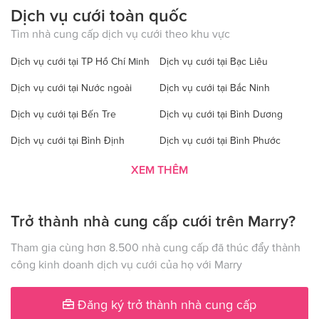
Dịch vụ cưới toàn quốc
Tìm nhà cung cấp dịch vụ cưới theo khu vực
Dịch vụ cưới tại TP Hồ Chí Minh
Dịch vụ cưới tại Bạc Liêu
Dịch vụ cưới tại Nước ngoài
Dịch vụ cưới tại Bắc Ninh
Dịch vụ cưới tại Bến Tre
Dịch vụ cưới tại Bình Dương
Dịch vụ cưới tại Bình Định
Dịch vụ cưới tại Bình Phước
Dịch vụ cưới tại Bình Thuận
Dịch vụ cưới tại Cà Mau
XEM THÊM
Dịch vụ cưới tại Cao Bằng
Dịch vụ cưới tại Đăk Lăk
Trở thành nhà cung cấp cưới trên Marry?
Dịch vụ cưới tại Hà Nội
Dịch vụ cưới tại Đăk Nông
Dịch vụ cưới tại Điện Biên
Dịch vụ cưới tại Đồng Nai
Tham gia cùng hơn 8.500 nhà cung cấp đã thúc đẩy thành
công kinh doanh dịch vụ cưới của họ với Marry
Dịch vụ cưới tại Đồng Tháp
Dịch vụ cưới tại Gia Lai
Dịch vụ cưới tại Hà Giang
Dịch vụ cưới tại Hà Nam
Đăng ký trở thành nhà cung cấp