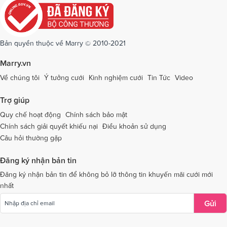
Dịch vụ cưới tại Quảng Ngãi
Dịch vụ cưới tại Hải Phòng
Dịch vụ cưới tại Quảng Ninh
Dịch vụ cưới tại Quảng Trị
Dịch vụ cưới tại Sóc Trăng
Dịch vụ cưới tại Sơn La
Bản quyền thuộc về Marry © 2010-2021
Dịch vụ cưới tại Tây Ninh
Dịch vụ cưới tại Thái Nguyên
Marry.vn
Dịch vụ cưới tại Thái Bình
Dịch vụ cưới tại Thanh Hóa
Về chúng tôi
Ý tưởng cưới
Kinh nghiệm cưới
Tin Tức
Video
Dịch vụ cưới tại Thừa Thiên - Huế
Dịch vụ cưới tại Tiền Giang
Trợ giúp
Dịch vụ cưới tại An Giang
Dịch vụ cưới tại Trà Vinh
Quy chế hoạt động
Chính sách bảo mật
Chính sách giải quyết khiếu nại
Điều khoản sử dụng
Dịch vụ cưới tại Tuyên Quang
Dịch vụ cưới tại Vĩnh Long
Câu hỏi thường gặp
Dịch vụ cưới tại Vĩnh Phúc
Dịch vụ cưới tại Yên Bái
Đăng ký nhận bản tin
Dịch vụ cưới tại Bà Rịa - Vũng Tàu
Dịch vụ cưới tại Bắc Giang
Đăng ký nhận bản tin để không bỏ lỡ thông tin khuyến mãi cưới mới
nhất
Dịch vụ cưới tại Bắc Kạn
Gửi