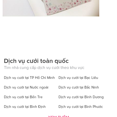
Dịch vụ cưới toàn quốc
Tìm nhà cung cấp dịch vụ cưới theo khu vực
Dịch vụ cưới tại TP Hồ Chí Minh
Dịch vụ cưới tại Bạc Liêu
Dịch vụ cưới tại Nước ngoài
Dịch vụ cưới tại Bắc Ninh
Dịch vụ cưới tại Bến Tre
Dịch vụ cưới tại Bình Dương
Dịch vụ cưới tại Bình Định
Dịch vụ cưới tại Bình Phước
Dịch vụ cưới tại Bình Thuận
Dịch vụ cưới tại Cà Mau