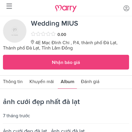
☰
/
Trang chủ
ảnh cưới đẹp nhất đà lạt
Wedding MIUS
0.00
4E Mạc Đĩnh Chi , P.4, thành phố Đà Lạt,
Thành phố Đà Lạt, Tỉnh Lâm Đồng
Nhận báo giá
Thông tin
Khuyến mãi
Album
Đánh giá
ảnh cưới đẹp nhất đà lạt
7 tháng trước
ảnh cưới đẹp đà lạt . ảnh cưới đà lạt