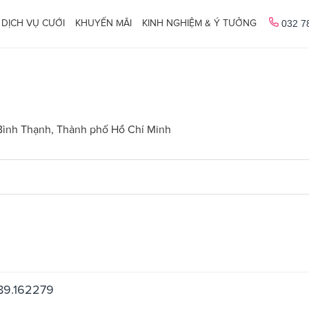
DỊCH VỤ CƯỚI
KHUYẾN MÃI
KINH NGHIỆM & Ý TƯỞNG
032 7
ình Thạnh, Thành phố Hồ Chí Minh
0989.162279