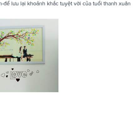
để lưu lại khoảnh khắc tuyệt vời của tuổi thanh xuân