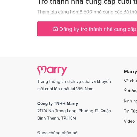
Trở thành nhà cung cấp cưới t
Dịch vụ cưới tại Nam Định
Dịch v
Tham gia cùng hơn 8.500 nhà cung cấp đã thúc
Dịch vụ cưới tại Phú Yên
Dịch v
Đăng ký trở thành nhà cung cấp
Dịch vụ cưới tại Quảng Ngãi
Dịch v
Dịch vụ cưới tại Sóc Trăng
Dịch vụ
Dịch vụ cưới tại Thái Bình
Dịch v
Dịch vụ cưới tại An Giang
Dịch vụ
Marry
Dịch vụ cưới tại Vĩnh Phúc
Dịch vụ
Về chú
Trang thông tin dịch vụ cưới và khuyến
Dịch vụ cưới tại Bắc Kạn
mãi cưới lớn nhất tại Việt Nam
Ý tưởn
Kinh n
Công ty TNHH Marry
217/4 Nơ Trang Long, Phường 12, Quận
Tin Tứ
Bình Thạnh, TP.HCM
Video
Được chứng nhận bởi