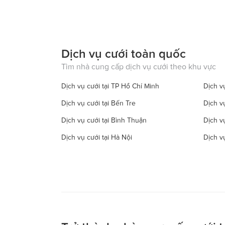
Dịch vụ cưới toàn quốc
Tìm nhà cung cấp dịch vụ cưới theo khu vực
Dịch vụ cưới tại TP Hồ Chí Minh
Dịch vụ
Dịch vụ cưới tại Bến Tre
Dịch v
Dịch vụ cưới tại Bình Thuận
Dịch v
Dịch vụ cưới tại Hà Nội
Dịch v
Dịch vụ cưới tại Đồng Tháp
Dịch vụ
Dịch vụ cưới tại Hà Tây
Dịch vụ
Dịch vụ cưới tại Hậu Giang
Dịch v
Dịch vụ cưới tại Kiên Giang
Dịch v
Dịch vụ cưới tại Lạng Sơn
Dịch vụ