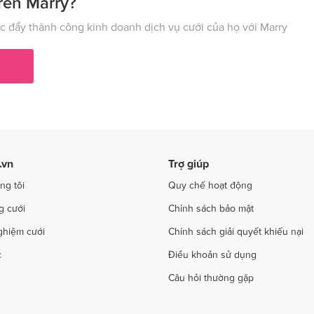
rên Marry?
ụ cưới tại Nghệ An
Dịch vụ cưới tại Ninh Bình
 đẩy thành công kinh doanh dịch vụ cưới của họ với Marry
ụ cưới tại Phú Thọ
Dịch vụ cưới tại Quảng Bình
ụ cưới tại Hải Phòng
Dịch vụ cưới tại Quảng Ninh
 cưới tại Sơn La
Dịch vụ cưới tại Tây Ninh
ụ cưới tại Thanh Hóa
Dịch vụ cưới tại Thừa Thiên - Huế
 cưới tại Trà Vinh
Dịch vụ cưới tại Tuyên Quang
.vn
Trợ giúp
 cưới tại Yên Bái
Dịch vụ cưới tại Bà Rịa - Vũng Tàu
ng tôi
Quy chế hoạt động
g cưới
Chính sách bảo mật
ghiệm cưới
Chính sách giải quyết khiếu nại
c
Điều khoản sử dụng
Câu hỏi thường gặp