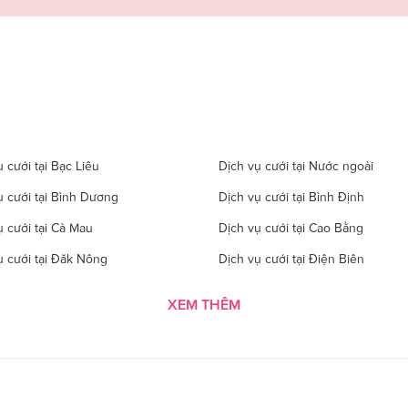
 cưới tại Bạc Liêu
Dịch vụ cưới tại Nước ngoài
ụ cưới tại Bình Dương
Dịch vụ cưới tại Bình Định
ụ cưới tại Cà Mau
Dịch vụ cưới tại Cao Bằng
ụ cưới tại Đăk Nông
Dịch vụ cưới tại Điện Biên
 cưới tại Gia Lai
Dịch vụ cưới tại Hà Giang
XEM THÊM
 cưới tại Hà Tĩnh
Dịch vụ cưới tại Hải Dương
ụ cưới tại Hòa Bình
Dịch vụ cưới tại Hưng Yên
ụ cưới tại Kon Tom
Dịch vụ cưới tại Lai Châu