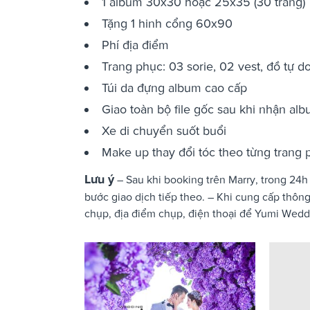
1 album 30x30 hoặc 25x35 (30 trang)
Tặng 1 hinh cổng 60x90
Phí địa điểm
Trang phục: 03 sorie, 02 vest, đồ tự d
Túi da đựng album cao cấp
Giao toàn bộ file gốc sau khi nhận al
Xe di chuyển suốt buổi
Make up thay đổi tóc theo từng trang 
Lưu ý
– Sau khi booking trên Marry, trong 24h
bước giao dịch tiếp theo. – Khi cung cấp thông
chụp, địa điểm chụp, điện thoại để Yumi Weddi