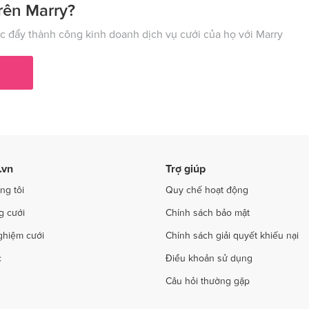
 cưới tại Lào Cai
Dịch vụ cưới tại Cần Thơ
rên Marry?
ụ cưới tại Nghệ An
Dịch vụ cưới tại Ninh Bình
 đẩy thành công kinh doanh dịch vụ cưới của họ với Marry
ụ cưới tại Phú Thọ
Dịch vụ cưới tại Quảng Bình
ụ cưới tại Hải Phòng
Dịch vụ cưới tại Quảng Ninh
 cưới tại Sơn La
Dịch vụ cưới tại Tây Ninh
ụ cưới tại Thanh Hóa
Dịch vụ cưới tại Thừa Thiên - Huế
 cưới tại Trà Vinh
Dịch vụ cưới tại Tuyên Quang
.vn
Trợ giúp
 cưới tại Yên Bái
Dịch vụ cưới tại Bà Rịa - Vũng Tàu
ng tôi
Quy chế hoạt động
g cưới
Chính sách bảo mật
ghiệm cưới
Chính sách giải quyết khiếu nại
c
Điều khoản sử dụng
Câu hỏi thường gặp