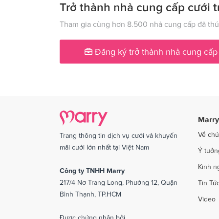
Dịch vụ cưới tại Lạng Sơn
Dịch vụ
Trở thành nhà cung cấp cưới t
Dịch vụ cưới tại Nam Định
Dịch v
Tham gia cùng hơn 8.500 nhà cung cấp đã thúc
Dịch vụ cưới tại Phú Yên
Dịch v
Đăng ký trở thành nhà cung cấp
Dịch vụ cưới tại Quảng Ngãi
Dịch v
Dịch vụ cưới tại Sóc Trăng
Dịch vụ
Dịch vụ cưới tại Thái Bình
Dịch v
Dịch vụ cưới tại An Giang
Dịch vụ
Marry
Dịch vụ cưới tại Vĩnh Phúc
Dịch vụ
Về chú
Trang thông tin dịch vụ cưới và khuyến
Dịch vụ cưới tại Bắc Kạn
mãi cưới lớn nhất tại Việt Nam
Ý tưởn
Kinh n
Công ty TNHH Marry
217/4 Nơ Trang Long, Phường 12, Quận
Tin Tứ
Bình Thạnh, TP.HCM
Video
Được chứng nhận bởi