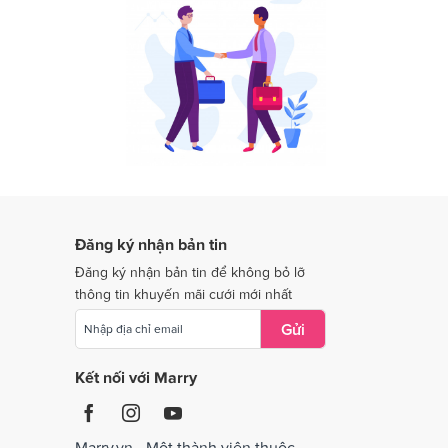
Dịch vụ cưới tại Long An
Dịch vụ cưới tại Ninh Thuận
Dịch vụ cưới tại Quảng Nam
Dịch vụ cưới tại Quảng Trị
Dịch vụ cưới tại Thái Nguyên
Dịch vụ cưới tại Tiền Giang
Dịch vụ cưới tại Vĩnh Long
Đăng ký nhận bản tin
Dịch vụ cưới tại Bắc Giang
Đăng ký nhận bản tin để không bỏ lỡ
thông tin khuyến mãi cưới mới nhất
Gửi
Kết nối với Marry
Marry.vn - Một thành viên thuộc