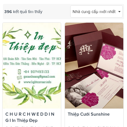
396
kết quả tìm thấy
Nhà cung cấp mới nhất
C H U R C H W E D D I N
Thiệp Cưới Sunshine
G I In Thiệp Đẹp