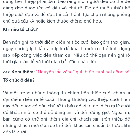
dung trên thiệp phải đảm bảo rằng mọi người đều có thể dễ
dàng đọc được tên cô dâu và chú rể. Do đó muốn thiết kế
thiệp cưới đẹp và dễ đọc thì cần tránh lựa chọn những phông
chữ quá cầu kỳ hoặc kích thước không phù hợp.
Khi nào tổ chức?
Bạn nên ghi rõ thời điểm diễn ra tiệc cưới bao gồm thời gian,
ngày dương lịch lẫn âm lịch để khách mời có thể linh động
sắp xếp công việc đến tham dự. Nếu có thể bạn nên ghi rõ
thời gian làm lễ và thời gian bắt đầu nhập tiệc.
>>> Xem thêm:
“Nguyên tắc vàng” gửi thiệp cưới nơi công sở
Tổ chức ở đâu?
Và một trong những thông tin chính trên thiệp cưới chính là
địa điểm diễn ra lễ cưới. Thông thường các thiệp cưới hiện
nay đều được cô dâu chú rể in bản đồ vị trí nơi diễn ra lễ cưới
để khách mời có thể dễ dàng tìm và đến đúng giờ. Ngoài ra,
bạn cũng có thể ghi thêm địa chỉ khách sạn trên thiệp để
những khách mời ở xa có thể đến khác sạn chuẩn bị trước khi
đến lễ cưới.