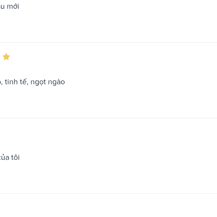
ẫu mới
, tinh tế, ngọt ngào
ủa tôi