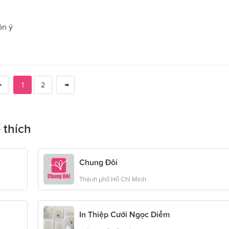
ôn ý
1
2
 thích
Chung Đôi
Thành phố Hồ Chí Minh
In Thiệp Cưới Ngọc Diễm