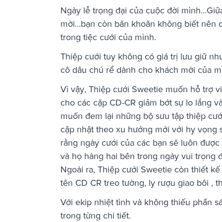
Ngày lễ trọng đại của cuộc đời mình…Giữa
mời…bạn còn băn khoăn không biết nên c
trong tiệc cưới của mình.
Thiệp cưới tuy không có giá trị lưu giữ n
cô dâu chú rể dành cho khách mời của m
Vì vậy, Thiệp cưới Sweetie muốn hỗ trợ 
cho các cặp CD-CR giảm bớt sự lo lắng và
muốn đem lại những bộ sưu tập thiệp cưới
cập nhật theo xu hướng mới với hy vọng sẽ
rằng ngày cưới của các bạn sẽ luôn được 
và họ hàng hai bên trong ngày vui trọng 
Ngoài ra, Thiệp cưới Sweetie còn thiết kế
tên CD CR treo tường, ly rượu giao bôi , t
Với ekip nhiệt tình và không thiếu phần
trong từng chi tiết.