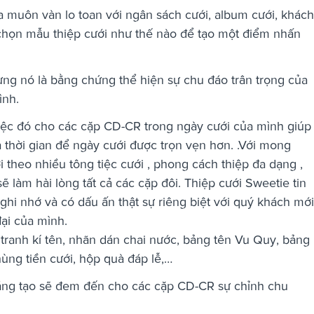
 muôn vàn lo toan với ngân sách cưới, album cưới, khách
họn mẫu thiệp cưới như thế nào để tạo một điểm nhấn
hưng nó là bằng chứng thể hiện sự chu đáo trân trọng của
ình.
việc đó cho các cặp CD-CR trong ngày cưới của mình giúp
 thời gian để ngày cưới được trọn vẹn hơn. .Với mong
 theo nhiều tông tiệc cưới , phong cách thiệp đa dạng ,
 làm hài lòng tất cả các cặp đôi. Thiệp cưới Sweetie tin
ghi nhớ và có dấu ấn thật sự riêng biệt với quý khách mới
đại của mình.
 tranh kí tên, nhãn dán chai nước, bảng tên Vu Quy, bảng
hùng tiền cưới, hộp quà đáp lễ,…
 sáng tạo sẽ đem đến cho các cặp CD-CR sự chỉnh chu